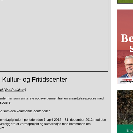
Kultur- og Fritidscenter
und (WebRedaktør)
scenter har som sin første opgave gennemført en ansættelsesproces med
nsøgere.
und som den kommende centerleder.
som daglig leder i perioden den 1. april 2012 – 31. december 2012 med den
 færdiggøre et varmeprojekt og samarbejde med kommunen om
m.m.