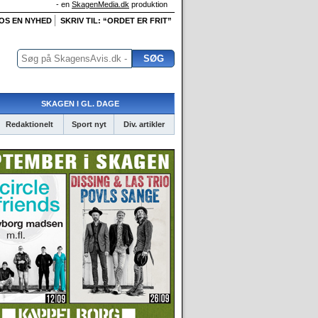
- en
SkagenMedia.dk
produktion
 OS EN NYHED
SKRIV TIL: “ORDET ER FRIT”
SKAGEN I GL. DAGE
Redaktionelt
Sport nyt
Div. artikler