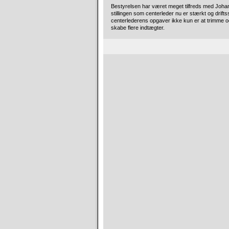
Bestyrelsen har været meget tilfreds med Johan
stillingen som centerleder nu er stærkt og drifts
centerlederens opgaver ikke kun er at trimme og 
skabe flere indtægter.