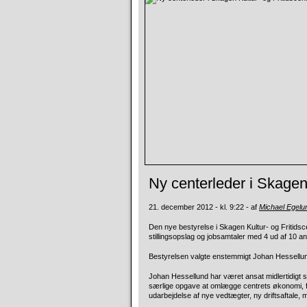
Ny centerleder i Skagen 
21. december 2012 - kl. 9:22 - af
Michael Egel
Den nye bestyrelse i Skagen Kultur- og Fritid
stillingsopslag og jobsamtaler med 4 ud af 10 a
Bestyrelsen valgte enstemmigt Johan Hessell
Johan Hessellund har været ansat midlertidigt 
særlige opgave at omlægge centrets økonomi,
udarbejdelse af nye vedtægter, ny driftsaftale, 