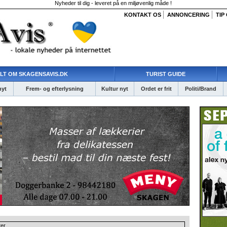
Nyheder til dig - leveret på en miljøvenlig måde !
KONTAKT OS
ANNONCERING
TIP
LT OM SKAGENSAVIS.DK
TURIST GUIDE
nyt
Frem- og efterlysning
Kultur nyt
Ordet er frit
Politi/Brand