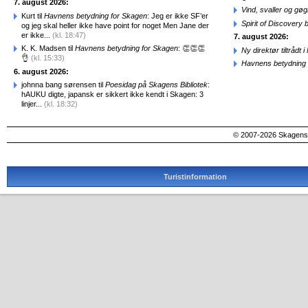
7. august 2026:
Vind, svaller og gø
Kurt til
Havnens betydning for Skagen
: Jeg er ikke SF’er
Spirit of Discovery
og jeg skal heller ikke have point for noget Men Jane der
er ikke...
(kl. 18:47)
7. august 2026:
K. K. Madsen til
Havnens betydning for Skagen
: 👏👏👏
Ny direktør tiltråd
👌
(kl. 15:33)
Havnens betydning 
6. august 2026:
johnna bang sørensen til
Poesidag på Skagens Bibliotek
:
hAUKU digte, japansk er sikkert ikke kendt i Skagen: 3
linjer...
(kl. 18:32)
© 2007-2026 SkagensA
Turistinformation