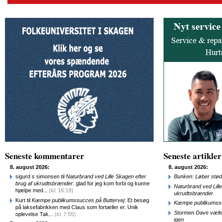
Seneste kommentarer
Seneste artikler
8. august 2026:
8. august 2026:
sigurd s simonsen til
Naturbrand ved Lille Skagen efter
Bunken: Løber stød
brug af ukrudtsbrænder
: glad for jeg kom forbi og kunne
Naturbrand ved Lill
hjælpe med...
(kl. 16:19)
ukrudtsbrænder
Kurt til
Kæmpe publikumssucces på Buttervej
: Et besøg
Kæmpe publikumssu
på laksefabrikken med Claus som fortæller er. Unik
Stormen Dave vælte
oplevelse Tak...
(kl. 7:55)
igen