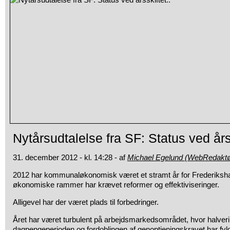
Nytårsudtalelse fra SF: Status ved årss
31. december 2012 - kl. 14:28 - af
Michael Egelund (WebRedaktø
2012 har kommunaløkonomisk været et stramt år for Frederiks
økonomiske rammer har krævet reformer og effektiviseringer.
Alligevel har der været plads til forbedringer.
Året har været turbulent på arbejdsmarkedsområdet, hvor halveri
dagpengeperioden og fordoblingen af genoptjeningskravet har fyldt