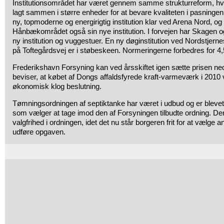
Institutionsområdet har været gennem samme strukturreform, hvo
lagt sammen i større enheder for at bevare kvaliteten i pasningen
ny, topmoderne og energirigtig institution klar ved Arena Nord, og 
Hånbækområdet også sin nye institution. I forvejen har Skagen 
ny institution og vuggestuer. En ny døginstitution ved Nordstjern
på Toftegårdsvej er i støbeskeen. Normeringerne forbedres for 4,5 
Frederikshavn Forsyning kan ved årsskiftet igen sætte prisen ne
beviser, at købet af Dongs affaldsfyrede kraft-varmeværk i 2010 v
økonomisk klog beslutning.
Tømningsordningen af septiktanke har været i udbud og er blevet b
som vælger at tage imod den af Forsyningen tilbudte ordning. Der
valgfrihed i ordningen, idet det nu står borgeren frit for at vælge a
udføre opgaven.