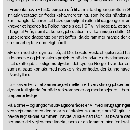
I Frederikshavn vil 500 borgere stå til at miste dagpengeretten i 
initiativ vedtaget en frederikshavnerordning, som holder hånden
kun mangler få timer i at have genoptjent retten til dagpenge, men
kræver et indgreb fra Folketingets side. I SF vil vi pege på, at ge
tilbage til ½ år, samt at kurser, jobrotation mv. kan indgå i dette
supplerende dagpenge bør afskaffes, da de rammer mange delti
sæsonarbejdere urimeligt hårdt.
SF ser med stor sympati på, at Det Lokale Beskæftigelsesråd har 
uddannelse og jobrotationsprojekter på det private arbejdsmarke
til at skaffe job til ledige nordjyder i det sydlige Norge, hvor der 
samt at søge kontakt med norske virksomheder, der kunne have in
i Nordjylland
I SF forventer vi, at samarbejdet mellem erhvervsliv og jobcenter
dynamik til glæde for både virksomheder og medarbejdere – he
ufaglærte ledige
På Børne – og ungdomsudvalgsområdet er vi med ibrugtagningen
ved vejs ende med den reform af skolestrukturen, som SF gik til v
havde lagt skoler sammen, havde vi ikke haft råd til at bevare det
herunder det vejledende timetal, som er en forudsætning for kvalit