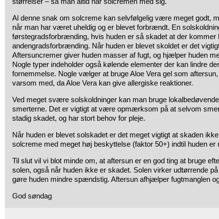
størrelser – så man altid har solcremen med sig.
Al denne snak om solcreme kan selvfølgelig være meget godt, me
når man har været uheldig og er blevet forbrændt. En solskoldning
førstegradsforbrænding, hvis huden er så skadet at der kommer 
andengradsforbrænding. Når huden er blevet skoldet er det vigtigt
Aftersuncremer giver huden masser af fugt, og hjælper huden med
Nogle typer indeholder også kølende elementer der kan lindre 
fornemmelse. Nogle vælger at bruge Aloe Vera gel som aftersun
varsom med, da Aloe Vera kan give allergiske reaktioner.
Ved meget svære solskoldninger kan man bruge lokalbedøvende cr
smerterne. Det er vigtigt at være opmærksom på at selvom smer
stadig skadet, og har stort behov for pleje.
Når huden er blevet solskadet er det meget vigtigt at skaden ikke
solcreme med meget høj beskyttelse (faktor 50+) indtil huden er 
Til slut vil vi blot minde om, at aftersun er en god ting at bruge ef
solen, også når huden ikke er skadet. Solen virker udtørrende på 
gøre huden mindre spændstig. Aftersun afhjælper fugtmanglen og 
God søndag