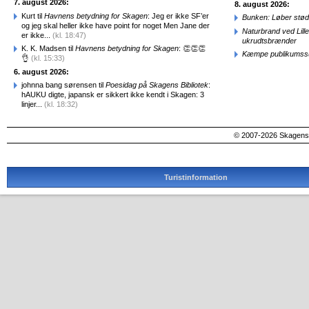
7. august 2026:
8. august 2026:
Kurt til
Havnens betydning for Skagen
: Jeg er ikke SF’er
Bunken: Løber stød
og jeg skal heller ikke have point for noget Men Jane der
Naturbrand ved Lill
er ikke...
(kl. 18:47)
ukrudtsbrænder
K. K. Madsen til
Havnens betydning for Skagen
: 👏👏👏
Kæmpe publikumssu
👌
(kl. 15:33)
6. august 2026:
johnna bang sørensen til
Poesidag på Skagens Bibliotek
:
hAUKU digte, japansk er sikkert ikke kendt i Skagen: 3
linjer...
(kl. 18:32)
© 2007-2026 SkagensA
Turistinformation