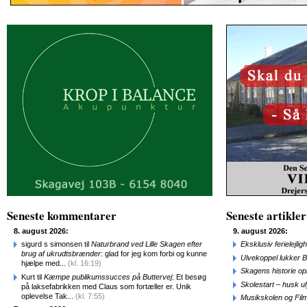
Seneste kommentarer
Seneste artikler
8. august 2026:
9. august 2026:
sigurd s simonsen til
Naturbrand ved Lille Skagen efter
Eksklusiv ferielejl
brug af ukrudtsbrænder
: glad for jeg kom forbi og kunne
Ulvekoppel lukker B
hjælpe med...
(kl. 16:19)
Skagens historie o
Kurt til
Kæmpe publikumssucces på Buttervej
: Et besøg
Skolestart – husk uly
på laksefabrikken med Claus som fortæller er. Unik
oplevelse Tak...
(kl. 7:55)
Musikskolen og Fil