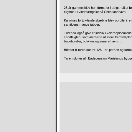
25 år gammel blev hun dømt for i dølgsmål at 
tugthus i kvindefængslet på Christianshavn.
Karolines fortvivlende skæbne blev oprullet i r
samtidens mange tabuer.
Turen vil også give et indblik i koleraepidemi
sandflugten, som medførte at store fremtidspla
badehoteller, butikker og senere havn….
Billetter til turen koster 125,- pr. person og kø
Turen slutter af i Badepension Marielunds hygge