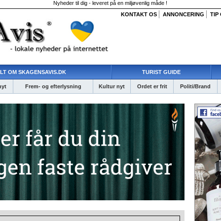
Nyheder til dig - leveret på en miljøvenlig måde !
KONTAKT OS
ANNONCERING
TIP
LT OM SKAGENSAVIS.DK
TURIST GUIDE
nyt
Frem- og efterlysning
Kultur nyt
Ordet er frit
Politi/Brand