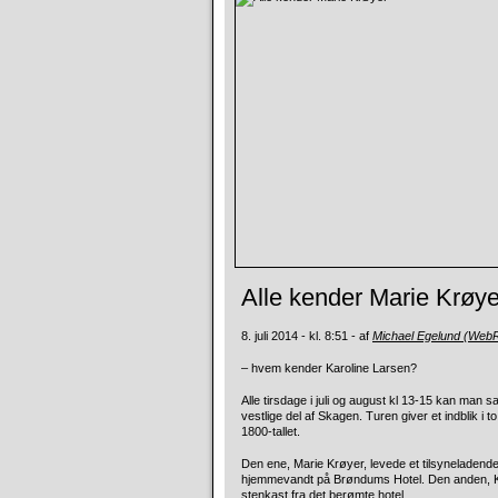
Alle kender Marie Krøye
8. juli 2014 - kl. 8:51 - af
Michael Egelund (Web
– hvem kender Karoline Larsen?
Alle tirsdage i juli og august kl 13-15 kan ma
vestlige del af Skagen. Turen giver et indblik i 
1800-tallet.
Den ene, Marie Krøyer, levede et tilsyneladend
hjemmevandt på Brøndums Hotel. Den anden, Kar
stenkast fra det berømte hotel.