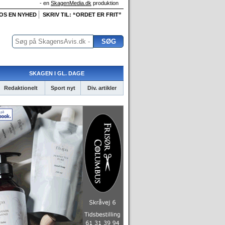
- en
SkagenMedia.dk
produktion
 OS EN NYHED
SKRIV TIL: “ORDET ER FRIT”
SKAGEN I GL. DAGE
Redaktionelt
Sport nyt
Div. artikler