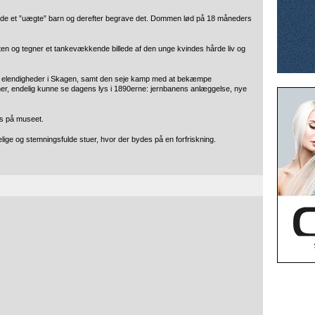
føde et ”uægte” barn og derefter begrave det. Dommen lød på 18 måneders
etten og tegner et tankevækkende billede af den unge kvindes hårde liv og
ens elendigheder i Skagen, samt den seje kamp med at bekæmpe
ner, endelig kunne se dagens lys i 1890erne: jernbanens anlæggelse, nye
bes på museet.
lige og stemningsfulde stuer, hvor der bydes på en forfriskning.