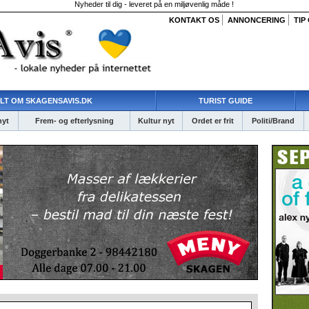
Nyheder til dig - leveret på en miljøvenlig måde !
KONTAKT OS
ANNONCERING
TIP
LT OM SKAGENSAVIS.DK
TURIST GUIDE
nyt
Frem- og efterlysning
Kultur nyt
Ordet er frit
Politi/Brand