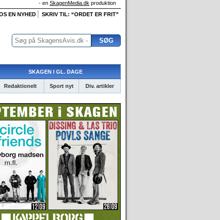
- en
SkagenMedia.dk
produktion
 OS EN NYHED
SKRIV TIL: “ORDET ER FRIT”
SKAGEN I GL. DAGE
Redaktionelt
Sport nyt
Div. artikler