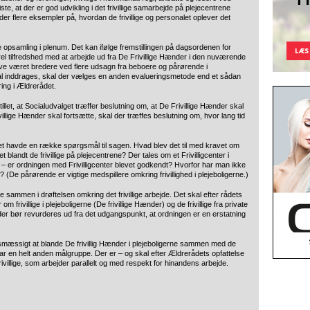
, at der er god udvikling i det frivillige samarbejde på plejecentrene
 flere eksempler på, hvordan de frivillige og personalet oplever det
e opsamling i plenum. Det kan ifølge fremstillingen på dagsordenen for
l tilfredshed med at arbejde ud fra De Frivillige Hænder i den nuværende
e været bredere ved flere udsagn fra beboere og pårørende i
kal inddrages, skal der vælges en anden evalueringsmetode end et sådan
ing i Ældrerådet.
illet, at Socialudvalget træffer beslutning om, at De Frivillige Hænder skal
llige Hænder skal fortsætte, skal der træffes beslutning om, hvor lang tid
et havde en række spørgsmål til sagen. Hvad blev det til med kravet om
blandt de frivillige på plejecentrene? Der tales om et Frivilligcenter i
us – er ordningen med Frivilligcenter blevet godkendt? Hvorfor har man ikke
 (De pårørende er vigtige medspillere omkring frivillighed i plejeboligerne.)
 sammen i drøftelsen omkring det frivillige arbejde. Det skal efter rådets
 frivillige i plejeboligerne (De frivillige Hænder) og de frivillige fra private
der bør revurderes ud fra det udgangspunkt, at ordningen er en erstatning
smæssigt at blande De frivillig Hænder i plejeboligerne sammen med de
e har en helt anden målgruppe. Der er – og skal efter Ældrerådets opfattelse
rivillige, som arbejder parallelt og med respekt for hinandens arbejde.