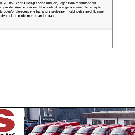
. 26. nov. vedr. Frivilligt socialt arbejde, i egenskab af formand for
give Per Rye ret, der var ikke plads til de organisationer der arbejder
år udenfor plejecentrene har andre problemer i forbindelse med tilgangen
at uddybe disse problemer en anden gang.