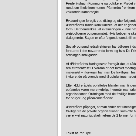
Frederikshavn Kommune og politikere. Mødet viste
rundt om i hele kommunen. På mødet fremkom der
voksende samarbejde.
Evalueringen foregik ved dialog og efterfølgend
Ældrerådets møde konkluderes, at der er genere
form. Det bemærkes, at evalueringen kunne hav
plejeboligerne og personalet. Hvis beboerne s
dialogmøde. Sagen er efterfølgende sendt til hør
Social- og sundhedsdirektøren har tidligere indst
fortsætte i den nuværende form, og hvis De Frivi
ordningen skal gælde.
Af Ældrerådets høringssvar fremgår det, at råd
ren straffeattest? Hvordan er det blevet modtaget 
materialet – i forvejen har man De frivilliges H
inviteret de pårørende med til opfølgningsmødet?
Efter Ældrerådets opfattelse blander man tingene
opfattelse være mere tydeligt, hvornår man taler om
organisationer. Ordningen med de frivillige hæn
for bruger- og pårørenderådene.
Ældrerådet påpeger, at man finder det uhensigt
frivillige fra de private organisationer, som oft
være – et naturligt skel mellem de 2 former for f
Tekst af Per Rye