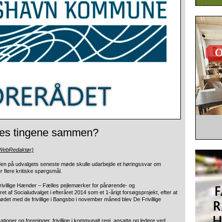
andes tingene sammen?
(WebRedaktør)
en på udvalgets seneste møde skulle udarbejde et høringssvar om
r flere kritiske spørgsmål.
rivillige Hænder – Fælles pejlemærker for pårørende- og
ret af Socialudvalget i efteråret 2014 som et 1-årigt forsøgsprojekt, efter at
det med de frivillige i Bangsbo i november måned blev De Frivillige
sationer og foreninger, frivillige i kommunalt regi, ansatte og ledere ved