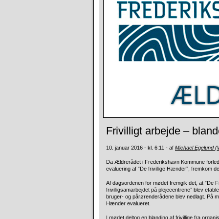
Frivilligt arbejde – bl
10. januar 2016 - kl. 6:11 - af
Michael Egelund 
Da Ældrerådet i Frederikshavn Kommune forled
evaluering af ”De frivillige Hænder”, fremkom de
Af dagsordenen for mødet fremgik det, at ”De F
frivilligsamarbejdet på plejecentrene” blev etable
bruger- og pårørenderådene blev nedlagt. På mø
Hænder evalueret.
I mødet deltog en blanding af frivillige fra organi