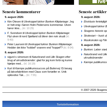
Seneste kommentarer
Seneste artikler
9. august 2026:
9. august 2026:
Kim Olesen til
Ulvekoppel lukker Bunken Klitplantage
: Jeg
Eksklusiv ferielejl
er helt enig i Søren Holm Pedersens kommentar. Ulven
Ulvekoppel lukker B
hører ikke...
(kl. 10:29)
Skagens historie o
F. Svendsen til
Ulvekoppel lukker Bunken Klitplantage
:
Skolestart – husk uly
Flyt ulven til nord Sjælland så bliver den nok skudt
(kl.
9:40)
Musikskolen og Fil
Peter Laurseni til
Ulvekoppel lukker Bunken Klitplantage
:
8. august 2026:
Hedder det ikke "kobbel" snarere end "koppel"?
(kl. 8:04)
Bunken: Løber stød
8. august 2026:
Naturbrand ved Lill
sigurd s simonsen til
Naturbrand ved Lille Skagen efter
ukrudtsbrænder
brug af ukrudtsbrænder
: glad for jeg kom forbi og kunne
Kæmpe publikumssu
hjælpe med...
(kl. 16:19)
Kurt til
Kæmpe publikumssucces på Buttervej
: Et besøg
på laksefabrikken med Claus som fortæller er. Unik
oplevelse Tak...
(kl. 7:55)
© 2007-2026 SkagensA
Turistinformation