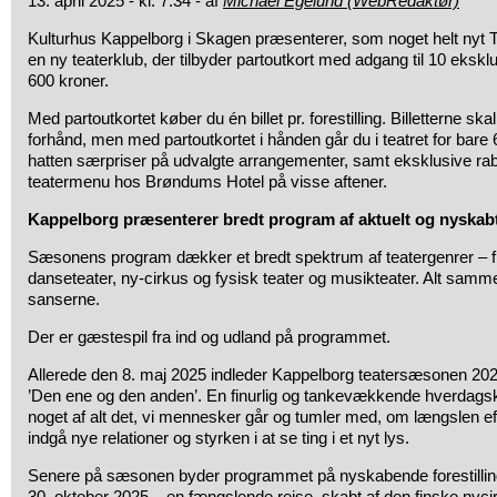
13. april 2025 - kl. 7:34 - af
Michael Egelund (WebRedaktør)
Kulturhus Kappelborg i Skagen præsenterer, som noget helt nyt 
en ny teaterklub, der tilbyder partoutkort med adgang til 10 eksklus
600 kroner.
Med partoutkortet køber du én billet pr. forestilling. Billetterne sk
forhånd, men med partoutkortet i hånden går du i teatret for bare 
hatten særpriser på udvalgte arrangementer, samt eksklusive rab
teatermenu hos Brøndums Hotel på visse aftener.
Kappelborg præsenterer bredt program af aktuelt og nyskabt
Sæsonens program dækker et bredt spektrum af teatergenrer – fra t
danseteater, ny-cirkus og fysisk teater og musikteater. Alt samm
sanserne.
Der er gæstespil fra ind og udland på programmet.
Allerede den 8. maj 2025 indleder Kappelborg teatersæsonen 202
’Den ene og den anden’. En finurlig og tankevækkende hverdags
noget af alt det, vi mennesker går og tumler med, om længslen efte
indgå nye relationer og styrken i at se ting i et nyt lys.
Senere på sæsonen byder programmet på nyskabende forestill
30. oktober 2025 – en fængslende rejse, skabt af den finske ny