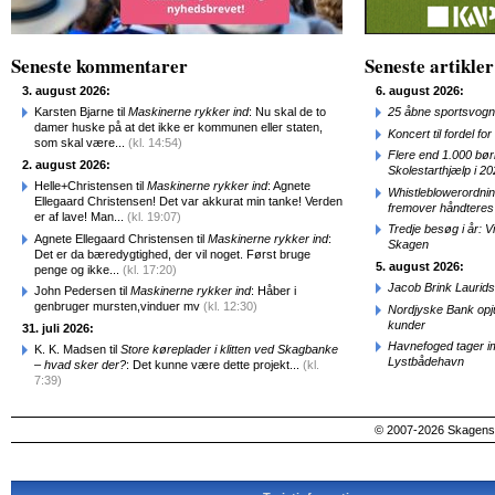
Seneste kommentarer
Seneste artikler
3. august 2026:
6. august 2026:
Karsten Bjarne til
Maskinerne rykker ind
: Nu skal de to
25 åbne sportsvogn
damer huske på at det ikke er kommunen eller staten,
Koncert til fordel f
som skal være...
(kl. 14:54)
Flere end 1.000 bø
2. august 2026:
Skolestarthjælp i 2
Helle+Christensen til
Maskinerne rykker ind
: Agnete
Whistleblowerordni
Ellegaard Christensen! Det var akkurat min tanke! Verden
fremover håndteres
er af lave! Man...
(kl. 19:07)
Tredje besøg i år: V
Agnete Ellegaard Christensen til
Maskinerne rykker ind
:
Skagen
Det er da bæredygtighed, der vil noget. Først bruge
5. august 2026:
penge og ikke...
(kl. 17:20)
Jacob Brink Laurids
John Pedersen til
Maskinerne rykker ind
: Håber i
genbruger mursten,vinduer mv
(kl. 12:30)
Nordjyske Bank opjus
kunder
31. juli 2026:
Havnefoged tager i
K. K. Madsen til
Store køreplader i klitten ved Skagbanke
Lystbådehavn
– hvad sker der?
: Det kunne være dette projekt...
(kl.
7:39)
© 2007-2026 SkagensA