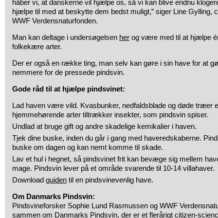
håber vi, at danskerne vil hjælpe os, så vi kan blive endnu kloge
hjælpe til med at beskytte dem bedst muligt,” siger Line Gylling, c
WWF Verdensnaturfonden.
Man kan deltage i undersøgelsen
her
og være med til at hjælpe 
folkekære arter.
Der er også en række ting, man selv kan gøre i sin have for at gør
nemmere for de pressede pindsvin.
Gode råd til at hjælpe pindsvinet:
Lad haven være vild. Kvasbunker, nedfaldsblade og døde træer er 
hjemmehørende arter tiltrækker insekter, som pindsvin spiser.
Undlad at bruge gift og andre skadelige kemikalier i haven.
Tjek dine buske, inden du går i gang med haveredskaberne. Pindsv
buske om dagen og kan nemt komme til skade.
Lav et hul i hegnet, så pindsvinet frit kan bevæge sig mellem have
mage. Pindsvin lever på et område svarende til 10-14 villahaver.
Download
guiden
til en pindsvinevenlig have.
Om Danmarks Pindsvin:
Pindsvineforsker Sophie Lund Rasmussen og WWF Verdensnatur
sammen om Danmarks Pindsvin, der er et flerårigt citizen-scienc