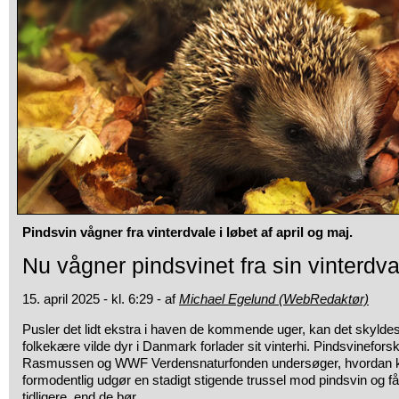
Pindsvin vågner fra vinterdvale i løbet af april og maj.
Nu vågner pindsvinet fra sin vinterdva
15. april 2025 - kl. 6:29 - af
Michael Egelund (WebRedaktør)
Pusler det lidt ekstra i haven de kommende uger, kan det skyldes
folkekære vilde dyr i Danmark forlader sit vinterhi. Pindsvinefor
Rasmussen og WWF Verdensnaturfonden undersøger, hvordan kl
formodentlig udgør en stadigt stigende trussel mod pindsvin og får
tidligere, end de bør.