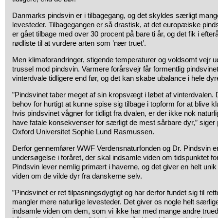
Danmarks pindsvin er i tilbagegang, og det skyldes særligt mange
levesteder. Tilbagegangen er så drastisk, at det europæiske pinds
er gået tilbage med over 30 procent på bare ti år, og det fik i efter
rødliste til at vurdere arten som ’nær truet’.
Men klimaforandringer, stigende temperaturer og voldsomt vejr u
trussel mod pindsvin. Varmere forårsvejr får formentlig pindsvinet t
vinterdvale tidligere end før, og det kan skabe ubalance i hele dyr
”Pindsvinet taber meget af sin kropsvægt i løbet af vinterdvalen. D
behov for hurtigt at kunne spise sig tilbage i topform for at blive kla
hvis pindsvinet vågner for tidligt fra dvalen, er der ikke nok naturli
have fatale konsekvenser for særligt de mest sårbare dyr,” siger
Oxford Universitet Sophie Lund Rasmussen.
Derfor gennemfører WWF Verdensnaturfonden og Dr. Pindsvin en
undersøgelse i foråret, der skal indsamle viden om tidspunktet fo
Pindsvin lever nemlig primært i haverne, og det giver en helt unik
viden om de vilde dyr fra danskerne selv.
”Pindsvinet er ret tilpasningsdygtigt og har derfor fundet sig til rett
mangler mere naturlige levesteder. Det giver os nogle helt særlig
indsamle viden om dem, som vi ikke har med mange andre truede 