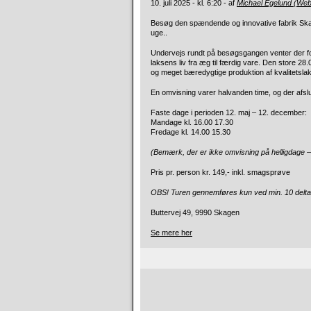
10. juli 2025 - kl. 6:20 - af
Michael Egelund (We
Besøg den spændende og innovative fabrik Sk
uge..
Undervejs rundt på besøgsgangen venter der fortæl
laksens liv fra æg til færdig vare. Den store 28
og meget bæredygtige produktion af kvalitetsla
En omvisning varer halvanden time, og der afs
Faste dage i perioden 12. maj – 12. december:
Mandage kl. 16.00 17.30
Fredage kl. 14.00 15.30
(Bemærk, der er ikke omvisning på helligdage –
Pris pr. person kr. 149,- inkl. smagsprøve
OBS! Turen gennemføres kun ved min. 10 deltage
Buttervej 49, 9990 Skagen
Se mere her