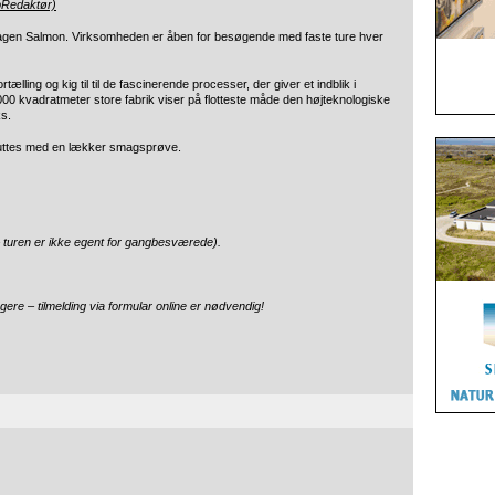
bRedaktør)
agen Salmon. Virksomheden er åben for besøgende med faste ture hver
ling og kig til til de fascinerende processer, der giver et indblik i
.000 kvadratmeter store fabrik viser på flotteste måde den højteknologiske
ks.
luttes med en lækker smagsprøve.
 turen er ikke egent for gangbesværede).
re – tilmelding via formular online er nødvendig!