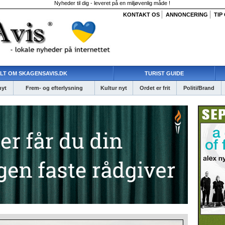
Nyheder til dig - leveret på en miljøvenlig måde !
KONTAKT OS
ANNONCERING
TIP
LT OM SKAGENSAVIS.DK
TURIST GUIDE
nyt
Frem- og efterlysning
Kultur nyt
Ordet er frit
Politi/Brand