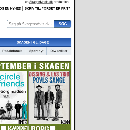
- en
SkagenMedia.dk
produktion
 OS EN NYHED
SKRIV TIL: “ORDET ER FRIT”
SKAGEN I GL. DAGE
Redaktionelt
Sport nyt
Div. artikler