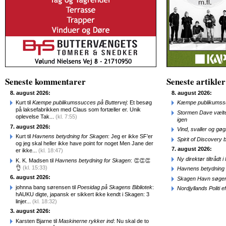
Seneste kommentarer
Seneste artikler
8. august 2026:
8. august 2026:
Kurt til
Kæmpe publikumssucces på Buttervej
: Et besøg
Kæmpe publikumssu
på laksefabrikken med Claus som fortæller er. Unik
Stormen Dave vælte
oplevelse Tak...
(kl. 7:55)
igen
7. august 2026:
Vind, svaller og gø
Kurt til
Havnens betydning for Skagen
: Jeg er ikke SF’er
Spirit of Discovery
og jeg skal heller ikke have point for noget Men Jane der
7. august 2026:
er ikke...
(kl. 18:47)
Ny direktør tiltråd
K. K. Madsen til
Havnens betydning for Skagen
: 👏👏👏
👌
(kl. 15:33)
Havnens betydning 
6. august 2026:
Skagen Havn søger
johnna bang sørensen til
Poesidag på Skagens Bibliotek
:
Nordjyllands Politi 
hAUKU digte, japansk er sikkert ikke kendt i Skagen: 3
linjer...
(kl. 18:32)
3. august 2026:
Karsten Bjarne til
Maskinerne rykker ind
: Nu skal de to