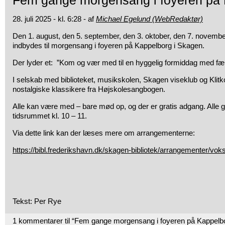
Fem gange morgensang i foyeren på
28. juli 2025 - kl. 6:28 - af
Michael Egelund (WebRedaktør)
Den 1. august, den 5. september, den 3. oktober, den 7. novem
indbydes til morgensang i foyeren på Kappelborg i Skagen.
Der lyder et: ”Kom og vær med til en hyggelig formiddag med fæ
I selskab med biblioteket, musikskolen, Skagen viseklub og Klitk
nostalgiske klassikere fra Højskolesangbogen.
Alle kan være med – bare mød op, og der er gratis adgang. Alle g
tidsrummet kl. 10 – 11.
Via dette link kan der læses mere om arrangementerne:
https://bibl.frederikshavn.dk/skagen-bibliotek/arrangementer/
Tekst: Per Rye
1 kommentarer til “Fem gange morgensang i foyeren på Kappelb