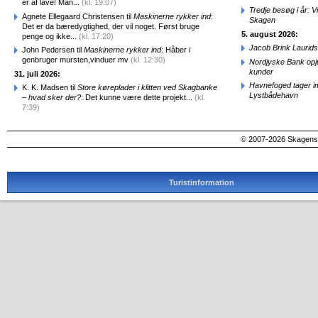
er af lave! Man...
(kl. 19:07)
Tredje besøg i år: V
Agnete Ellegaard Christensen til
Maskinerne rykker ind
:
Skagen
Det er da bæredygtighed, der vil noget. Først bruge
5. august 2026:
penge og ikke...
(kl. 17:20)
Jacob Brink Laurids
John Pedersen til
Maskinerne rykker ind
: Håber i
genbruger mursten,vinduer mv
(kl. 12:30)
Nordjyske Bank opjus
kunder
31. juli 2026:
Havnefoged tager i
K. K. Madsen til
Store køreplader i klitten ved Skagbanke
Lystbådehavn
– hvad sker der?
: Det kunne være dette projekt...
(kl.
7:39)
© 2007-2026 SkagensA
Turistinformation