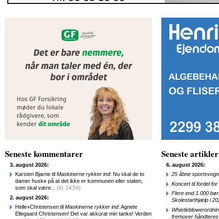
Seneste kommentarer
Seneste artikler
3. august 2026:
6. august 2026:
Karsten Bjarne til
Maskinerne rykker ind
: Nu skal de to
25 åbne sportsvogn
damer huske på at det ikke er kommunen eller staten,
Koncert til fordel f
som skal være...
(kl. 14:54)
Flere end 1.000 bø
2. august 2026:
Skolestarthjælp i 2
Helle+Christensen til
Maskinerne rykker ind
: Agnete
Whistleblowerordni
Ellegaard Christensen! Det var akkurat min tanke! Verden
fremover håndteres