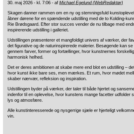
30. maj 2026 - kl. 7:06 - af
Michael Egelund (WebRedaktør)
Skagen danner rammen om en ny og stemningsfuld kunstoplevelse
åbner dørene for en spændende udstilling med de to Kolding-ku
Rie Brødsgaard. Efter stor succes vender de nu tilbage med en
inspirerende udstilling i galleriet.
Udstillingen præsenterer et mangfoldigt univers af værker, der fa
det figurative og de naturinspirerede malerier. Besøgende kan se f
gennem farver, former og fortællinger, hvor kunstnernes forskell
harmonisk helhed.
Det er deres ambitionen at skabe mere end blot en udstilling – de
hvor kunst ikke bare ses, men mærkes. Et rum, hvor mødet me
skaber nærvær, refleksion og inspiration.
Udstillingen byder på værker, der taler til både hjertet og sansern
indenfor til en oplevelse, hvor kunstens mange facetter udfolder 
lys og atmosfære.
Alle kunstinteresserede og nysgerrige sjæle er hjerteligt velkomne
vin.