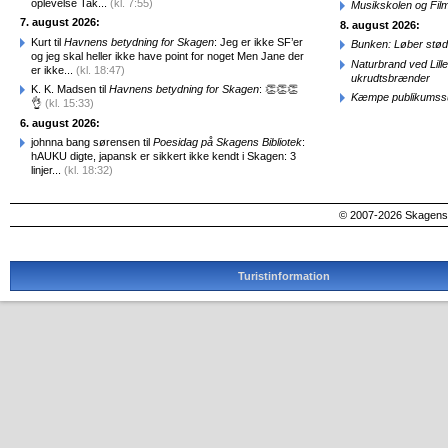
oplevelse Tak...
(kl. 7:55)
Musikskolen og Fil
7. august 2026:
8. august 2026:
Kurt til
Havnens betydning for Skagen
: Jeg er ikke SF’er
Bunken: Løber stød
og jeg skal heller ikke have point for noget Men Jane der
Naturbrand ved Lill
er ikke...
(kl. 18:47)
ukrudtsbrænder
K. K. Madsen til
Havnens betydning for Skagen
: 👏👏👏
Kæmpe publikumssu
👌
(kl. 15:33)
6. august 2026:
johnna bang sørensen til
Poesidag på Skagens Bibliotek
:
hAUKU digte, japansk er sikkert ikke kendt i Skagen: 3
linjer...
(kl. 18:32)
© 2007-2026 SkagensA
Turistinformation