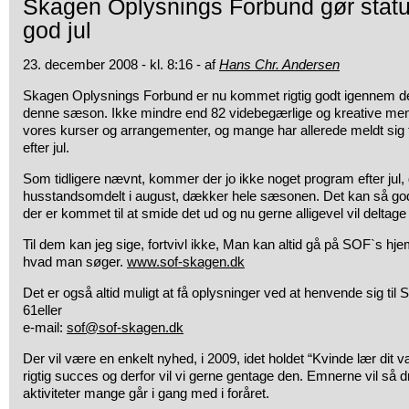
Skagen Oplysnings Forbund gør stat
god jul
23. december 2008 - kl. 8:16 - af
Hans Chr. Andersen
Skagen Oplysnings Forbund er nu kommet rigtig godt igennem de
denne sæson. Ikke mindre end 82 videbegærlige og kreative menn
vores kurser og arrangementer, og mange har allerede meldt sig 
efter jul.
Som tidligere nævnt, kommer der jo ikke noget program efter jul, 
husstandsomdelt i august, dækker hele sæsonen. Det kan så god
der er kommet til at smide det ud og nu gerne alligevel vil deltage i
Til dem kan jeg sige, fortvivl ikke, Man kan altid gå på SOF`s hj
hvad man søger.
www.sof-skagen.dk
Det er også altid muligt at få oplysninger ved at henvende sig ti
61eller
e-mail:
sof@sof-skagen.dk
Der vil være en enkelt nyhed, i 2009, idet holdet “Kvinde lær dit 
rigtig succes og derfor vil vi gerne gentage den. Emnerne vil så 
aktiviteter mange går i gang med i foråret.