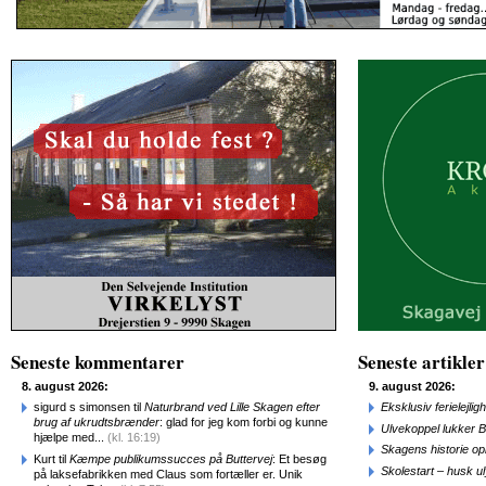
Seneste kommentarer
Seneste artikler
8. august 2026:
9. august 2026:
sigurd s simonsen til
Naturbrand ved Lille Skagen efter
Eksklusiv ferielejl
brug af ukrudtsbrænder
: glad for jeg kom forbi og kunne
Ulvekoppel lukker B
hjælpe med...
(kl. 16:19)
Skagens historie o
Kurt til
Kæmpe publikumssucces på Buttervej
: Et besøg
Skolestart – husk uly
på laksefabrikken med Claus som fortæller er. Unik