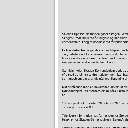
Således tilpasset tidsånden fylder Skagen Søm
Skagen Havn indviet to år tidligere og har siden 
verdenshave. I dag et opholdssted får både søf
Er tiden løbet fra de gamle sømandshjem, der b
Tilsyneladende ikke, snarere tværtimod. Der er a
hvor ingen kigger skævt på dem, der kommer i arb
næppe findes andre steder her til lands.
Samtidig nyder Skagen Sømandshjem godt af, at 
ofte med søfolk fra andre nationer, som kan hav
sømandshjem baserer sig på med tilknytning ti
Det er således med en bevidsthed om sin eksist
Sømandshjem kan markere sit 100 års jubilæum 
år.
100 års jubilæet er lørdag 28. februar 2009 og 
søndag 8. marts 2009.
Yderligere information hos formanden for Sak
bestyrer for Skagen Sømandshjem, Søren Ander
www.skagenhjem.dk
eller tilmeld dig arrangeme