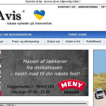
Nyheder til dig - leveret på en miljøvenlig måde !
KONTAKT OS
ANNONCERING
TIP
LT OM SKAGENSAVIS.DK
TURIST GUIDE
nyt
Frem- og efterlysning
Kultur nyt
Ordet er frit
Politi/Brand