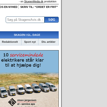
- en
SkagenMedia.dk
produktion
 OS EN NYHED
SKRIV TIL: “ORDET ER FRIT”
SKAGEN I GL. DAGE
Redaktionelt
Sport nyt
Div. artikler