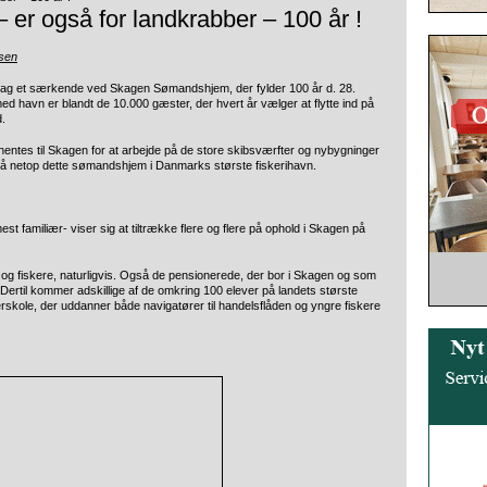
r også for landkrabber – 100 år !
sen
dag et særkende ved Skagen Sømandshjem, der fylder 100 år d. 28.
mmed havn er
blandt de 10.000 gæster, der hvert år vælger at flytte ind på
.
hentes til Skagen for at arbejde på de store skibsværfter og nybygninger
e på netop dette sømandshjem i Danmarks største fiskerihavn.
t familiær- viser sig at tiltrække flere og flere på ophold i Skagen på
 og fiskere, naturligvis. Også de pensionerede, der bor i Skagen og som
ertil kommer adskillige af de omkring 100 elever på landets største
skole, der uddanner både navigatører til handelsflåden og yngre fiskere