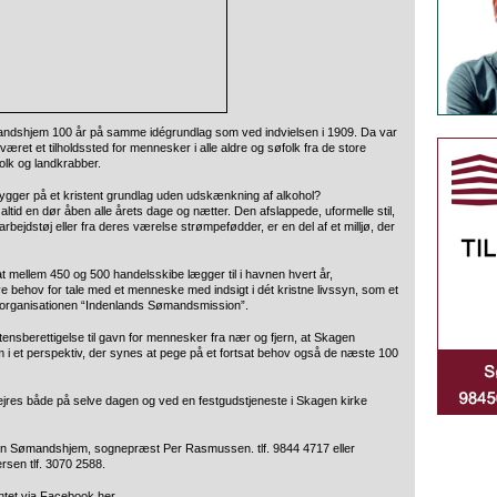
andshjem 100 år på samme idégrundlag som ved indvielsen i 1909. Da var
været et tilholdssted for mennesker i alle aldre og søfolk fra de store
olk og landkrabber.
ygger på et kristent grundlag uden udskænkning af alkohol?
ltid en dør åben alle årets dage og nætter. Den afslappede, uformelle stil,
ejdstøj eller fra deres værelse strømpefødder, er en del af et milljø, der
mellem 450 og 500 handelsskibe lægger til i havnen hvert år,
e behov for tale med et menneske med indsigt i dét kristne livssyn, som et
l organisationen “Indenlands Sømandsmission”.
ensberettigelse til gavn for mennesker fra nær og fjern, at Skagen
i et perspektiv, der synes at pege på et fortsat behov også de næste 100
fejres både på selve dagen og ved en festgudstjeneste i Skagen kirke
gen Sømandshjem, sognepræst Per Rasmussen. tlf. 9844 4717 eller
sen tlf. 3070 2588.
ntet
via Facebook her
.