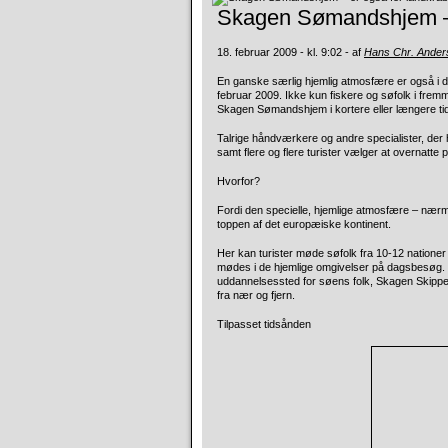
Skagen Sømandshjem – e
18. februar 2009 - kl. 9:02 - af
Hans Chr. Ander
En ganske særlig hjemlig atmosfære er også i 
februar 2009. Ikke kun fiskere og søfolk i fre
Skagen Sømandshjem i kortere eller længere tid
Talrige håndværkere og andre specialister, der 
samt flere og flere turister vælger at overnatt
Hvorfor?
Fordi den specielle, hjemlige atmosfære – nærmes
toppen af det europæiske kontinent.
Her kan turister møde søfolk fra 10-12 nationer
mødes i de hjemlige omgivelser på dagsbesøg. D
uddannelsessted for søens folk, Skagen Skipper
fra nær og fjern.
Tilpasset tidsånden