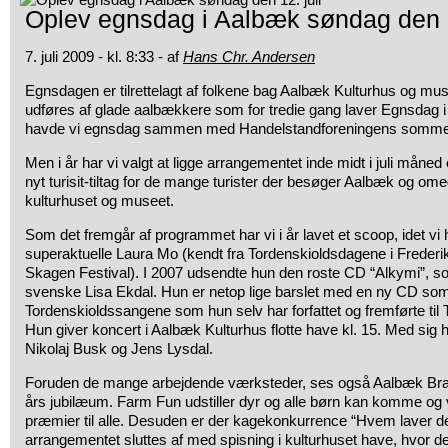
Oplev egnsdag i Aalbæk søndag den 1
7. juli 2009 - kl. 8:33 - af
Hans Chr. Andersen
Egnsdagen er tilrettelagt af folkene bag Aalbæk Kulturhus og mu
udføres af glade aalbækkere som for tredie gang laver Egnsdag 
havde vi
egnsdag sammen med Handelstandforeningens sommer
Men i år har vi valgt at ligge arrangementet inde midt i juli måne
nyt turisit-tiltag for de mange turister der besøger Aalbæk og ome
kulturhuset og museet.
Som det fremgår af programmet har vi i år lavet et scoop, idet vi 
superaktuelle Laura Mo (kendt fra Tordenskioldsdagene i Frederi
Skagen Festival). I 2007 udsendte hun den roste CD “Alkymi”, s
svenske Lisa Ekdal. Hun er netop lige barslet med en ny CD som
Tordenskioldssangene som hun selv har forfattet og fremførte til 
Hun giver koncert i Aalbæk Kulturhus flotte have kl. 15. Med sig
Nikolaj Busk og Jens Lysdal.
Foruden de mange arbejdende værksteder, ses også Aalbæk Bran
års jubilæum. Farm Fun udstiller dyr og alle børn kan komme og
præmier til alle. Desuden er der kagekonkurrence “Hvem laver d
arrangementet sluttes af med spisning i kulturhuset have, hvor d