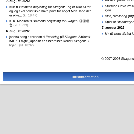
Kæmpe publikumssu
7. august 2026:
Stormen Dave vælte
Kurt til
Havnens betydning for Skagen
: Jeg er ikke SF’er
igen
og jeg skal heller ikke have point for noget Men Jane der
er ikke...
(kl. 18:47)
Vind, svaller og gø
K. K. Madsen til
Havnens betydning for Skagen
: 👏👏👏
Spirit of Discovery
👌
(kl. 15:33)
7. august 2026:
6. august 2026:
Ny direktør tiltråd
johnna bang sørensen til
Poesidag på Skagens Bibliotek
:
hAUKU digte, japansk er sikkert ikke kendt i Skagen: 3
linjer...
(kl. 18:32)
© 2007-2026 SkagensA
Turistinformation