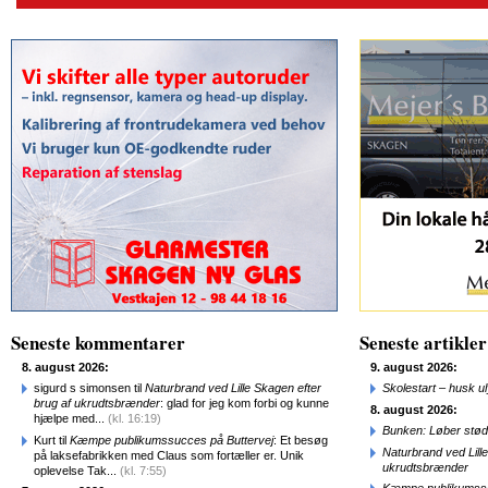
Seneste kommentarer
Seneste artikler
8. august 2026:
9. august 2026:
sigurd s simonsen til
Naturbrand ved Lille Skagen efter
Skolestart – husk uly
brug af ukrudtsbrænder
: glad for jeg kom forbi og kunne
8. august 2026:
hjælpe med...
(kl. 16:19)
Bunken: Løber stød
Kurt til
Kæmpe publikumssucces på Buttervej
: Et besøg
Naturbrand ved Lill
på laksefabrikken med Claus som fortæller er. Unik
ukrudtsbrænder
oplevelse Tak...
(kl. 7:55)