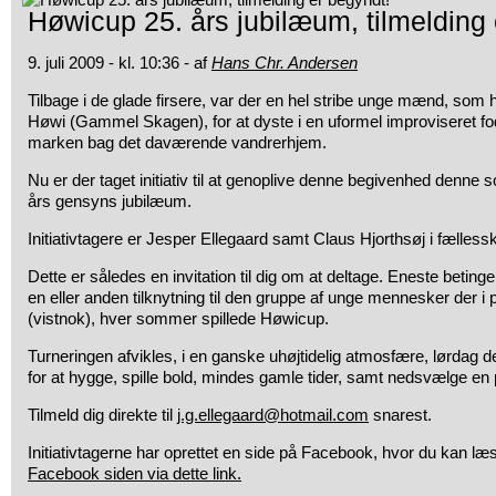
Høwicup 25. års jubilæum, tilmelding 
9. juli 2009 - kl. 10:36 - af
Hans Chr. Andersen
Tilbage i de glade firsere, var der en hel stribe unge mænd, so
Høwi (Gammel Skagen), for at dyste i en uformel improviseret fo
marken bag det
daværende vandrerhjem.
Nu er der taget initiativ til at genoplive denne begivenhed denne
års gensyns jubilæum.
Initiativtagere er Jesper Ellegaard samt Claus Hjorthsøj i fæll
Dette er således en invitation til dig om at deltage. Eneste betingel
en eller anden tilknytning til den gruppe af unge mennesker der i p
(vistnok), hver sommer spillede Høwicup.
Turneringen afvikles, i en ganske uhøjtidelig atmosfære, lørdag den
for at hygge, spille bold, mindes gamle tider, samt nedsvælge en p
Tilmeld dig direkte til
j.g.ellegaard@hotmail.com
snarest.
Initiativtagerne har oprettet en side på Facebook, hvor du kan l
Facebook siden via dette link.