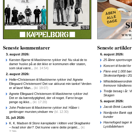
Seneste kommentarer
Seneste artikler
3. august 2026:
6. august 2026:
Karsten Bjarne til
Maskinerne rykker ind
: Nu skal de to
25 åbne sportsvogn
damer huske på at det ikke er kommunen eller staten,
Koncert til fordel f
som skal være...
(kl. 14:54)
Flere end 1.000 bø
2. august 2026:
Skolestarthjælp i 2
Helle+Christensen til
Maskinerne rykker ind
: Agnete
Whistleblowerordni
Ellegaard Christensen! Det var akkurat min tanke! Verden
fremover håndteres
er af lave! Man...
(kl. 19:07)
Tredje besøg i år: V
Agnete Ellegaard Christensen til
Maskinerne rykker ind
:
Skagen
Det er da bæredygtighed, der vil noget. Først bruge
5. august 2026:
penge og ikke...
(kl. 17:20)
Jacob Brink Laurids
John Pedersen til
Maskinerne rykker ind
: Håber i
genbruger mursten,vinduer mv
(kl. 12:30)
Nordjyske Bank opjus
kunder
31. juli 2026:
Havnefoged tager i
K. K. Madsen til
Store køreplader i klitten ved Skagbanke
Lystbådehavn
– hvad sker der?
: Det kunne være dette projekt...
(kl.
7:39)