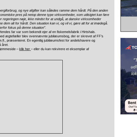
energiforbrug, og nye afgifter kan således ramme dem hårdt. På den anden
økonomiske pres på netop denne type virksomheder, som utilsigtet kan føre
ger regeringen nøje, ikke mindst for at undgå, at danske virksomheder
mme dem alt for hårdt. Den situation kan vi, og vil vi, gøre alt for at imødegå.
derfor fokus på denne situation”.
ndes far var som bekendt ejer af en fiskemelsfabrik i Hirtshals.
e med ægtefæller blev ovennævnte jubilæumsbog, der er skrevet af FF’s
l., præsenteret. En egentlig jubilæumsfest for andelshavere og
å året.
hjemmeside –
klik her
– eller du kan rekvirere et eksemplar af