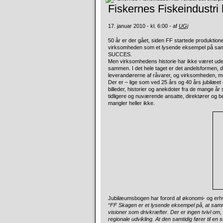
Fiskernes Fiskeindustri 
17. januar 2010 - kl. 6:00 - af
UGj
50 år er der gået, siden FF startede produktio
virksomheden som et lysende eksempel på sa
SUCCES.
Men virksomhedens historie har ikke været uden
sammen. I det hele taget er det andelsformen, 
leverandørerne af råvarer, og virksomheden, 
Der er – lige som ved 25 års og 40 års jubilæet
billeder, historier og anekdoter fra de mange år
tidligere og nuværende ansatte, direktører og b
mangler heller ikke.
Jubilæumsbogen har forord af økonomi- og erhve
“FF Skagen er et lysende eksempel på, at sam
visioner som drivkræfter. Der er ingen tvivl om
regionale udvikling. At den samtidig fører til en 