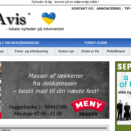
Nyheder til dig - leveret på en miljøvenlig måde !
KONTAKT OS
ANNONCERING
TIP
LT OM SKAGENSAVIS.DK
TURIST GUIDE
nyt
Frem- og efterlysning
Kultur nyt
Ordet er frit
Politi/Brand