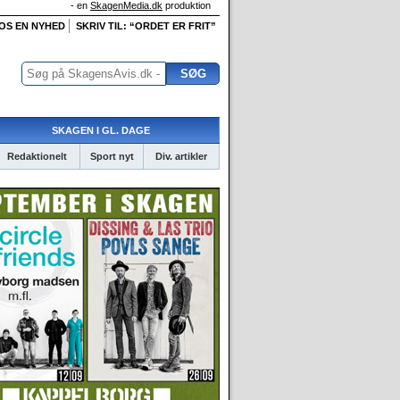
- en
SkagenMedia.dk
produktion
 OS EN NYHED
SKRIV TIL: “ORDET ER FRIT”
SKAGEN I GL. DAGE
Redaktionelt
Sport nyt
Div. artikler