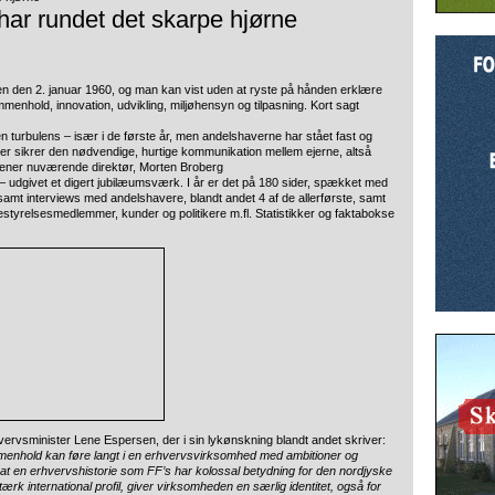
har rundet det skarpe hjørne
nen den 2. januar 1960, og man kan vist uden at ryste på hånden erklære
mmenhold,
innovation, udvikling, miljøhensyn og tilpasning. Kort sagt
 turbulens – især i de første år, men andelshaverne har stået fast og
der sikrer den nødvendige, hurtige kommunikation mellem ejerne, altså
mener nuværende direktør, Morten Broberg
 – udgivet et digert jubilæumsværk. I år er det på 180 sider, spækket med
 samt interviews med andelshavere, blandt andet 4 af de allerførste, samt
estyrelsesmedlemmer, kunder og politikere m.fl. Statistikker og faktabokse
rvsminister Lene Espersen, der i sin lykønskning blandt andet skriver:
menhold kan føre langt i en erhvervsvirksomhed med ambitioner og
, at en erhvervshistorie som FF’s har kolossal betydning for den nordjyske
stærk international profil, giver virksomheden en særlig identitet, også for