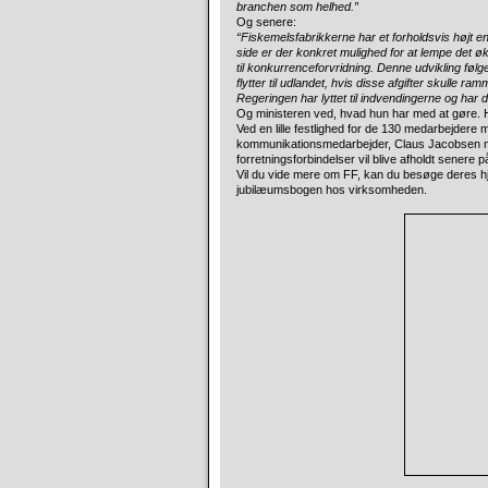
branchen som helhed.”
Og senere:
“Fiskemelsfabrikkerne har et forholdsvis højt 
side er der konkret mulighed for at lempe det 
til konkurrenceforvridning. Denne udvikling føl
flytter til udlandet, hvis disse afgifter skulle ra
Regeringen har lyttet til indvendingerne og har 
Og ministeren ved, hvad hun har med at gøre. He
Ved en lille festlighed for de 130 medarbejder
kommunikationsmedarbejder, Claus Jacobsen m.f
forretningsforbindelser vil blive afholdt senere p
Vil du vide mere om FF, kan du besøge deres 
jubilæumsbogen hos virksomheden.