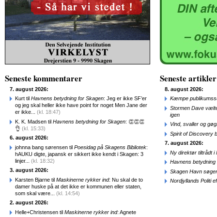
Seneste kommentarer
Seneste artikler
7. august 2026:
8. august 2026:
Kurt til
Havnens betydning for Skagen
: Jeg er ikke SF’er
Kæmpe publikumssu
og jeg skal heller ikke have point for noget Men Jane der
Stormen Dave vælte
er ikke...
(kl. 18:47)
igen
K. K. Madsen til
Havnens betydning for Skagen
: 👏👏👏
Vind, svaller og gø
👌
(kl. 15:33)
Spirit of Discovery
6. august 2026:
7. august 2026:
johnna bang sørensen til
Poesidag på Skagens Bibliotek
:
Ny direktør tiltråd
hAUKU digte, japansk er sikkert ikke kendt i Skagen: 3
linjer...
(kl. 18:32)
Havnens betydning 
3. august 2026:
Skagen Havn søger
Karsten Bjarne til
Maskinerne rykker ind
: Nu skal de to
Nordjyllands Politi 
damer huske på at det ikke er kommunen eller staten,
som skal være...
(kl. 14:54)
2. august 2026:
Helle+Christensen til
Maskinerne rykker ind
: Agnete