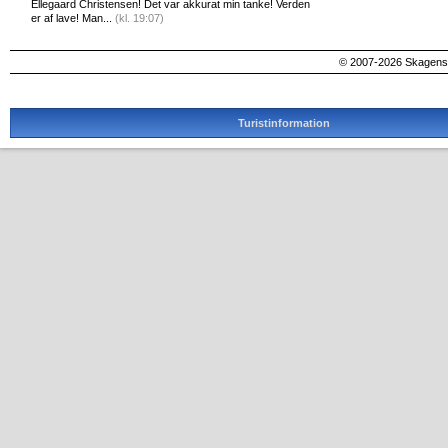
Ellegaard Christensen! Det var akkurat min tanke! Verden
er af lave! Man...
(kl. 19:07)
© 2007-2026 SkagensA
Turistinformation