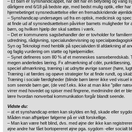
– Et barn er synshandicappet, når det har en betydelig og varig 
dårligere end 6/18 på bedste øje, med bedst mulig optik, eller ha
hjernebetinget synsnedsættelse eller en fremadskridende øjenlide
– Synshandicap undersøges ud fra en optisk, medicinsk og speci
at finde ud af synsnedsættelsen påvirker barnets muligheder for 
børn, og hvilken hjælp der skal sættes i værk.
– Det er kommunens sagsbehandler der er tovholder for famili
udredning, rådgivning, specialundervisning og specialpædagogisk b
Syn og Teknologi med henblik på specialviden til afdækning af ande
og faglig vurdering om støtte og hjælpemidler.
– Synet defineres som 80 % af et menneskes sanseberedskab. Ta
megen anderledes læring. Fx afmærkning af cdèr, punktlæsning, 
speciel afmærkning, træning i at udnytte øvrige sanser (høre, lug
Træning i at færdes og opøve strategier for at finde rundt, og sk
Træning i sociale færdigheder (blinde børn lærer ikke ved visuel 
som seende børn gør, (de ved f.eks. ikke at man ikke ”piller næse”
virrer med hovedet og spiser med fingrene, medmindre det er ble
lære hvordan nonverbal kommunikation forgår blandt seende.
Vidste du:
– at et synshandicap enten kan skyldes en fejl, skade eller sygdom
Måden man afhjælper følgerne på er vidt forskellige.
– Man kan være helt blind, dvs. med øjne der ikke kan registrerer
øjne andre har fået bortopereret øjne pga. sygdom -eller socialt b