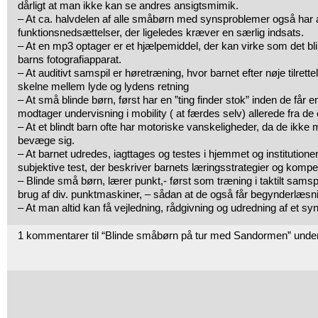
dårligt at man ikke kan se andres ansigtsmimik.
– At ca. halvdelen af alle småbørn med synsproblemer også har 
funktionsnedsættelser, der ligeledes kræver en særlig indsats.
– At en mp3 optager er et hjælpemiddel, der kan virke som det bl
barns fotografiapparat.
– At auditivt samspil er høretræning, hvor barnet efter nøje tilrett
skelne mellem lyde og lydens retning
– At små blinde børn, først har en ”ting finder stok” inden de får en
modtager undervisning i mobility ( at færdes selv) allerede fra de e
– At et blindt barn ofte har motoriske vanskeligheder, da de ikke mo
bevæge sig.
– At barnet udredes, iagttages og testes i hjemmet og institutionen
subjektive test, der beskriver barnets læringsstrategier og kompe
– Blinde små børn, lærer punkt,- først som træning i taktilt samsp
brug af div. punktmaskiner, – sådan at de også får begynderlæsni
– At man altid kan få vejledning, rådgivning og udredning af et s
1 kommentarer til “Blinde småbørn på tur med Sandormen” unde