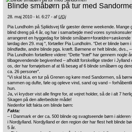
Blinde småbørn på tur med Sandorm
28. maj 2010 - kl. 6:27 - af
UGj
Pia Lundholm på Spliidsvej får gæster denne weekende. Mange gæ
blind dreng på 4 år, og har i samarbejde med vores synskonsule
arrangeret en hyggedag for blinde småbørn+forældre+søskende f
lørdag den 29. maj “, fórtæller Pia Lundholm. “Det er blinde børn i
blindfødte, andre blinde pga. kræft. Børnene er helt blinde, dvs., 
Pia Lundholm fortællere videre: “Dette “træf” har gennem nogle år
tilbagevendende begivenhed – afholdt forskellige steder i Jylland 
os, der har fornøjelsen af at få besøg af 6 blinde småbørn og deres f
ca. 26 personer”.
“Vi skal bl.a. en tur på Grenen og køre med Sandormen, så børn
sammen og dufte, føle og opleve vind, sand og vand – forhåbentlig i
hun.
Ja, vi krydser vist alle fingre for, at vejret holder, så de i alt 7 h
Skagen på den allerbedste måde!
Nedenfor lidt fakta om blinde børn:
Fakta:
– I Danmark er der ca. 500 blinde og svagtseende børn i alderen 0
i Nordjylland. Nordjylland er den region der har flest helt blinde bø
5 år.