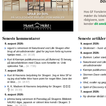
Seneste kommentarer
Seneste artikler
8. august 2026:
9. august 2026:
sigurd s simonsen til
Naturbrand ved Lille Skagen efter
Skolestart – husk uly
brug af ukrudtsbrænder
: glad for jeg kom forbi og kunne
8. august 2026:
hjælpe med...
(kl. 16:19)
Bunken: Løber stød
Kurt til
Kæmpe publikumssucces på Buttervej
: Et besøg
Naturbrand ved Lill
på laksefabrikken med Claus som fortæller er. Unik
ukrudtsbrænder
oplevelse Tak...
(kl. 7:55)
Kæmpe publikumssu
7. august 2026:
Stormen Dave vælte
Kurt til
Havnens betydning for Skagen
: Jeg er ikke SF’er
igen
og jeg skal heller ikke have point for noget Men Jane der
er ikke...
(kl. 18:47)
Vind, svaller og gø
K. K. Madsen til
Havnens betydning for Skagen
: 👏👏👏
Spirit of Discovery
👌
(kl. 15:33)
7. august 2026:
6. august 2026:
Ny direktør tiltråd
johnna bang sørensen til
Poesidag på Skagens Bibliotek
:
hAUKU digte, japansk er sikkert ikke kendt i Skagen: 3
linjer...
(kl. 18:32)