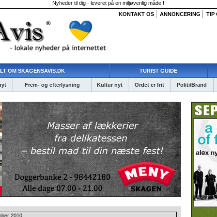
Nyheder til dig - leveret på en miljøvenlig måde !
KONTAKT OS
ANNONCERING
TIP
LT OM SKAGENSAVIS.DK
TURIST GUIDE
nyt
Frem- og efterlysning
Kultur nyt
Ordet er frit
Politi/Brand