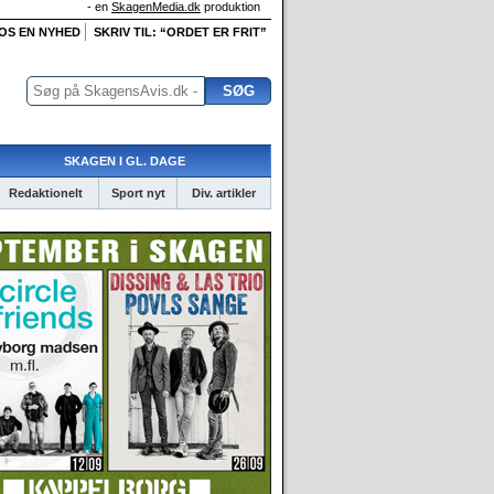
- en
SkagenMedia.dk
produktion
 OS EN NYHED
SKRIV TIL: “ORDET ER FRIT”
SKAGEN I GL. DAGE
Redaktionelt
Sport nyt
Div. artikler