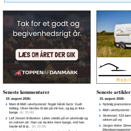
Seneste kommentarer
Seneste artikler
10. august 2026:
10. august 2026:
Mam til
Midt i ulvehysteriet: Nogle hårde facts
: Godt
Nybolig præsenterer
indlæg. Ulven færdes tit tæt på mit hus, og jeg er ikke
Midt i ulvehysteriet
bange.
(kl. 20:46)
Skolestart: 516 bør
Leif Jensen til
Bunken: Løber stødte på en ulvehvalp og
sikkert på vej
en voksen ulv
: Han var da ikke mere bange, end han
Jørgen Anker Simon
havde tid til at...
(kl. 20:39)
Mandagsmagasinet