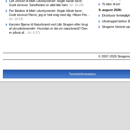
Leif Jensen til
Midt i ulvehysteriet: Nogle hårde facts
:
To blev til en!
Godt skrevet. Sandheden er altid ilde hørt.
(kl. 16:29)
9. august 2026:
Per Bødker til
Midt i ulvehysteriet: Nogle hårde facts
:
Godt skrevet Pierre, jeg er helt enig med dig. Hilsen Per...
Eksklusiv ferielejl
(kl. 10:24)
Ulvekoppel lukker B
Karsten Bjarne til
Naturbrand ved Lille Skagen efter brug
Skagens historie o
af ukrudtsbrænder
: Hvordan er det en naturbrand? Den
er påsat af...
(kl. 9:37)
© 2007-2026 SkagensA
Turistinformation