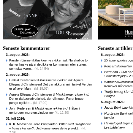
Seneste kommentarer
Seneste artikler
3. august 2026:
6. august 2026:
Karsten Bjarne til
Maskinerne rykker ind
: Nu skal de to
25 åbne sportsvogn
damer huske på at det ikke er kommunen eller staten,
Koncert til fordel f
som skal være...
(kl. 14:54)
Flere end 1.000 bø
2. august 2026:
Skolestarthjælp i 2
Helle+Christensen til
Maskinerne rykker ind
: Agnete
Whistleblowerordni
Ellegaard Christensen! Det var akkurat min tanke! Verden
fremover håndteres
er af lave! Man...
(kl. 19:07)
Tredje besøg i år: V
Agnete Ellegaard Christensen til
Maskinerne rykker ind
:
Skagen
Det er da bæredygtighed, der vil noget. Først bruge
5. august 2026:
penge og ikke...
(kl. 17:20)
Jacob Brink Laurids
John Pedersen til
Maskinerne rykker ind
: Håber i
genbruger mursten,vinduer mv
(kl. 12:30)
Nordjyske Bank opjus
kunder
31. juli 2026:
Havnefoged tager i
K. K. Madsen til
Store køreplader i klitten ved Skagbanke
Lystbådehavn
– hvad sker der?
: Det kunne være dette projekt...
(kl.
7:39)