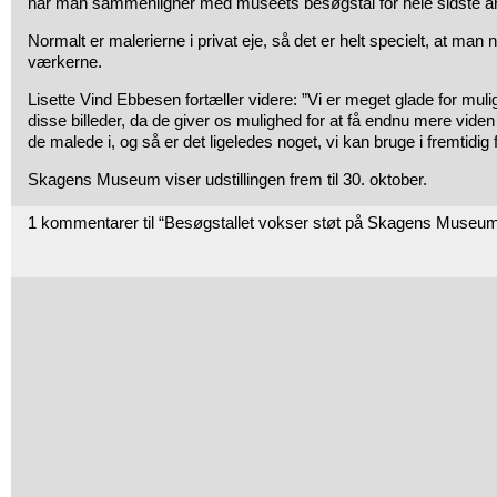
når man sammenligner med museets besøgstal for hele sidste år
Normalt er malerierne i privat eje, så det er helt specielt, at man 
værkerne.
Lisette Vind Ebbesen fortæller videre: ”Vi er meget glade for mulig
disse billeder, da de giver os mulighed for at få endnu mere vide
de malede i, og så er det ligeledes noget, vi kan bruge i fremtidig 
Skagens Museum viser udstillingen frem til 30. oktober.
1 kommentarer til “Besøgstallet vokser støt på Skagens Museu