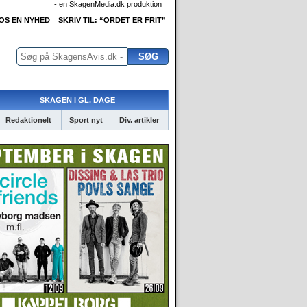
- en
SkagenMedia.dk
produktion
 OS EN NYHED
SKRIV TIL: “ORDET ER FRIT”
SKAGEN I GL. DAGE
Redaktionelt
Sport nyt
Div. artikler