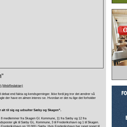
n”
d (WebRedaktør)
debat end fakta og kendsgerninger. Ikke fordi jeg tror det ændrer så
le der have en almen interes-se. Hvordan er det nu lige det forholder
 alt til sig og udsulter Sæby og Skagen”.
 8 medlemmer fra Skagen Gl. Kommune, 11 fra Sæby og 12 fra
poster gik til Sæby GL. Kommune, 3 til Frederikshavn og 1 til Skagen.
i Frederikshavn og 18.000 i Sæby. Hvis Frederikshavn har ranet noget til