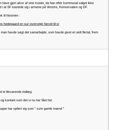
ave gjort alvor af sine trusler, da han efter kommunal valget ikke
yld i at SF kastede sig i armene på Venstre, Konservative og DF.
 til historien :
s-hedegaard-er-sur-overvejer-farvel-til-s/
an havde søgt det samarbejde, som havde givet et rødt flertal, frem
 et tilsvarende indlæg.
t og kontant som det vi nu har fået her.
gruppe har opført sig som ” sure gamle mænd ”