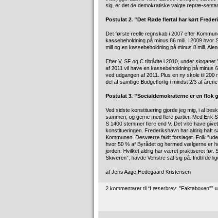
sig, er det de demokratiske valgte repræ-senta
Postulat 2. ”Det Røde flertal har kørt Fr
Det første reelle regnskab i 2007 efter Kommun
kassebeholdning på minus 86 mill. I 2009 hvor S
mill og en kassebeholdning på minus 8 mill. Ale
Efter V, SF og C tiltrådte i 2010, under slogan
af 2011 vil have en kassebeholdning på minus 65 m
ved udgangen af 2011. Plus en ny skole til 200 m
del af samtlige Budgetforlig i mindst 2/3 af årene
Postulat 3. ”Socialdemokraterne er en flok
Ved sidste konstituering gjorde jeg mig, i al be
sammen, og gerne med flere partier. Med Erik 
S 1400 stemmer flere end V. Det ville have gi
konstitueringen. Frederikshavn har aldrig haft s
Kommunen. Desværre faldt forslaget. Folk ”udenf
hvor 50 % af Byrådet og hermed vælgerne er holdt
jorden. Hvilket aldrig har været praktiseret før
Skiveren”, havde Venstre sat sig på. Indtil de lig
af Jens Aage Hedegaard Kristensen
2 kommentarer til “Læserbrev: ”Faktaboxen”” 