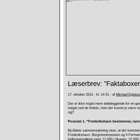
Læserbrev: ”Faktaboxe
17. oktober 2011 - kl. 14:31 - af
Michael Egelun
Der er ikke noget mere ødelæggende for en god 
meget ved de frelste, men der kunne jo være nog
sig?
Postulat 1. ”Frederikshavn bestemmer, raner
Byrådets sammensætning viser, at der kommer
Frederikshavn. Borgmesterposten og 4 Formands
Indbyggertallene viser 12.000 i Skagen, 32.000 