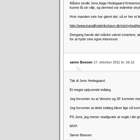
Måske skulle Jens Aage Hedegaard Kristensen h
kunne få sin vilje, og dermed var indirekte sk
Hvis manden selv har glemt det, så er her et link
http://www.kanalfrederikshavn.dk/vis/nyhed/jen
Dengang havde det måske været smartere, at m
for at hytte sine egne interesser.
søren Boesen
17. oktober 2011 kl. 16:12
Tak til Jens Hedegaard.
Et meget oplysende indlæg.
Jeg forventer nu at Venstre og SF kommer med
Jeg forventer at dette indlæg bliver lige så kor
PS Jens, jeg mener stadigvæk at nogle i din 
MVH
Søren Boesen