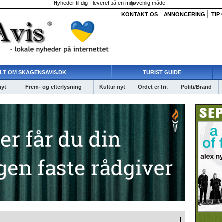
Nyheder til dig - leveret på en miljøvenlig måde !
KONTAKT OS
ANNONCERING
TIP
LT OM SKAGENSAVIS.DK
TURIST GUIDE
nyt
Frem- og efterlysning
Kultur nyt
Ordet er frit
Politi/Brand