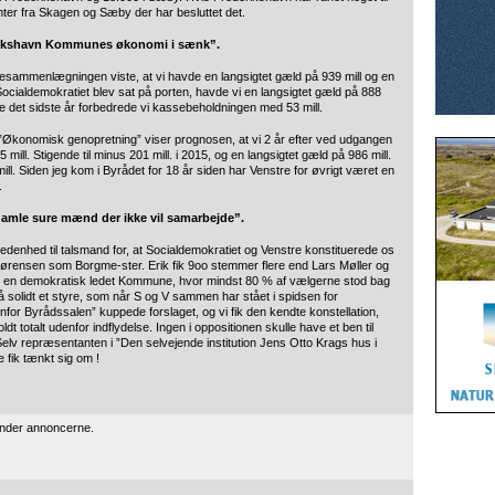
nter fra Skagen og Sæby der har besluttet det.
ederikshavn Kommunes økonomi i sænk”.
esammenlægningen viste, at vi havde en langsigtet gæld på 939 mill og en
ocialdemokratiet blev sat på porten, havde vi en langsigtet gæld på 888
ne det sidste år forbedrede vi kassebeholdningen med 53 mill.
et ”Økonomisk genopretning” viser prognosen, at vi 2 år efter ved udgangen
ill. Stigende til minus 201 mill. i 2015, og en langsigtet gæld på 986 mill.
ill. Siden jeg kom i Byrådet for 18 år siden har Venstre for øvrigt været en
.
 gamle sure mænd der ikke vil samarbejde”.
skedenhed til talsmand for, at Socialdemokratiet og Venstre konstituerede os
Sørensen som Borgme-ster. Erik fik 9oo stemmer flere end Lars Møller og
vet en demokratisk ledet Kommune, hvor mindst 80 % af vælgerne stod bag
å solidt et styre, som når S og V sammen har stået i spidsen for
or Byrådssalen” kuppede forslaget, og vi fik den kendte konstellation,
 totalt udenfor indflydelse. Ingen i oppositionen skulle have et ben til
. Selv repræsentanten i ”Den selvejende institution Jens Otto Krags hus i
e fik tænkt sig om !
under annoncerne.