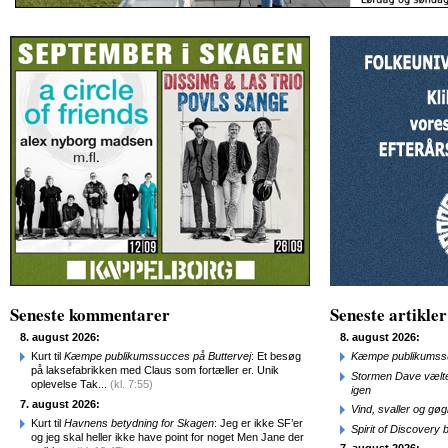
Seneste kommentarer
Seneste artikler
8. august 2026:
8. august 2026:
Kurt til
Kæmpe publikumssucces på Buttervej
: Et besøg
Kæmpe publikumssu
på laksefabrikken med Claus som fortæller er. Unik
Stormen Dave vælte
oplevelse Tak...
(kl. 7:55)
igen
7. august 2026:
Vind, svaller og gø
Kurt til
Havnens betydning for Skagen
: Jeg er ikke SF’er
Spirit of Discovery
og jeg skal heller ikke have point for noget Men Jane der