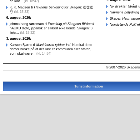
7. august 2026:
er ikke...
(kl. 18:47)
Ny direktør tiltråd
K. K. Madsen til
Havnens betydning for Skagen
: 👏👏👏
👌
(kl. 15:33)
Havnens betydning 
6. august 2026:
Skagen Havn søger
johnna bang sørensen til
Poesidag på Skagens Bibliotek
:
Nordjyllands Politi 
hAUKU digte, japansk er sikkert ikke kendt i Skagen: 3
linjer...
(kl. 18:32)
3. august 2026:
Karsten Bjarne til
Maskinerne rykker ind
: Nu skal de to
damer huske på at det ikke er kommunen eller staten,
som skal være...
(kl. 14:54)
© 2007-2026 SkagensA
Turistinformation