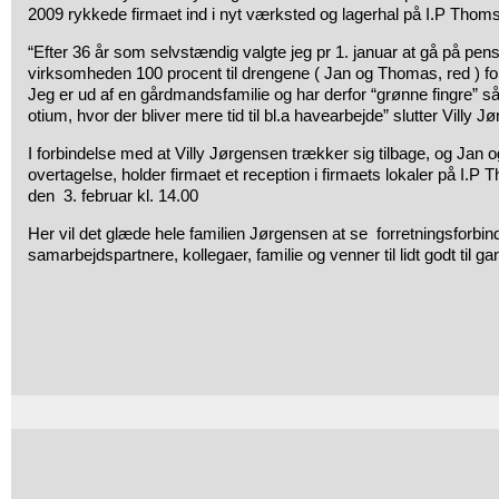
2009 rykkede firmaet ind i nyt værksted og lagerhal på I.P Thom
“Efter 36 år som selvstændig valgte jeg pr 1. januar at gå på pen
virksomheden 100 procent til drengene ( Jan og Thomas, red ) for
Jeg er ud af en gårdmandsfamilie og har derfor “grønne fingre” så 
otium, hvor der bliver mere tid til bl.a havearbejde” slutter Villy J
I forbindelse med at Villy Jørgensen trækker sig tilbage, og Ja
overtagelse, holder firmaet et reception i firmaets lokaler på I.P
den 3. februar kl. 14.00
Her vil det glæde hele familien Jørgensen at se forretningsforbind
samarbejdspartnere, kollegaer, familie og venner til lidt godt til ga