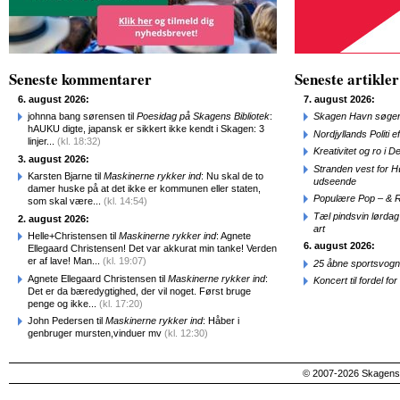
Seneste kommentarer
Seneste artikler
6. august 2026:
7. august 2026:
johnna bang sørensen til
Poesidag på Skagens Bibliotek
:
Skagen Havn søger
hAUKU digte, japansk er sikkert ikke kendt i Skagen: 3
Nordjyllands Politi 
linjer...
(kl. 18:32)
Kreativitet og ro i
3. august 2026:
Stranden vest for Hø
Karsten Bjarne til
Maskinerne rykker ind
: Nu skal de to
udseende
damer huske på at det ikke er kommunen eller staten,
Populære Pop – & 
som skal være...
(kl. 14:54)
Tæl pindsvin lørdag
2. august 2026:
art
Helle+Christensen til
Maskinerne rykker ind
: Agnete
6. august 2026:
Ellegaard Christensen! Det var akkurat min tanke! Verden
er af lave! Man...
(kl. 19:07)
25 åbne sportsvogn
Agnete Ellegaard Christensen til
Maskinerne rykker ind
:
Koncert til fordel f
Det er da bæredygtighed, der vil noget. Først bruge
penge og ikke...
(kl. 17:20)
John Pedersen til
Maskinerne rykker ind
: Håber i
genbruger mursten,vinduer mv
(kl. 12:30)
© 2007-2026 SkagensA