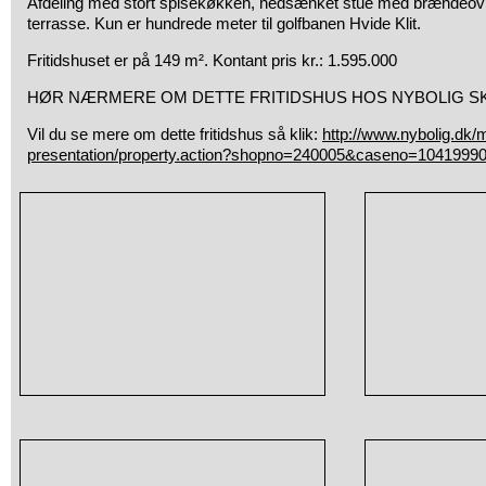
Afdeling med stort spisekøkken, nedsænket stue med brændeovn, 
terrasse. Kun er hundrede meter til golfbanen Hvide Klit.
Fritidshuset er på 149 m². Kontant pris kr.: 1.595.000
HØR NÆRMERE OM DETTE FRITIDSHUS HOS NYBOLIG SKAG
Vil du se mere om dette fritidshus så klik:
http://www.nybolig.dk/
presentation/property.action?shopno=240005&caseno=1041999