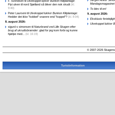
Jørgen Anker Simon
F. Svendsen til
Ulvekoppel lukker Bunken Klitplantage
:
Mandagsmagasinet
Flyt ulven til nord Sjælland så bliver den nok skudt
(kl.
9:40)
To blev til en!
Peter Laurseni til
Ulvekoppel lukker Bunken Klitplantage
:
9. august 2026:
Hedder det ikke "kobbel" snarere end "koppel"?
(kl. 8:04)
Eksklusiv ferielejl
8. august 2026:
Ulvekoppel lukker B
sigurd s simonsen til
Naturbrand ved Lille Skagen efter
brug af ukrudtsbrænder
: glad for jeg kom forbi og kunne
hjælpe med...
(kl. 16:19)
© 2007-2026 SkagensA
Turistinformation