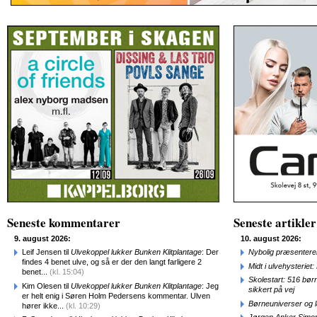
Seneste kommentarer
Seneste artikler
9. august 2026:
10. august 2026:
Leif Jensen til
Ulvekoppel lukker Bunken Klitplantage
: Der
Nybolig præsenterer
findes 4 benet ulve, og så er der den langt farligere 2
Midt i ulvehysteriet
benet...
(kl. 15:04)
Skolestart: 516 bør
Kim Olesen til
Ulvekoppel lukker Bunken Klitplantage
: Jeg
sikkert på vej
er helt enig i Søren Holm Pedersens kommentar. Ulven
Børneuniverser og 
hører ikke...
(kl. 10:29)