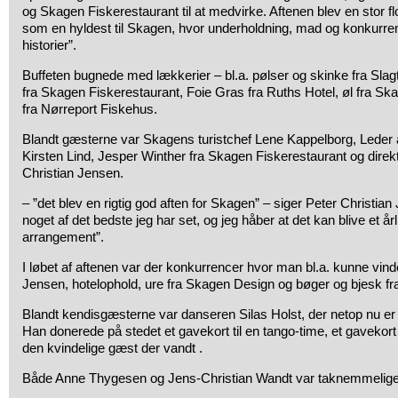
og Skagen Fiskerestaurant til at medvirke. Aftenen blev en stor f
som en hyldest til Skagen, hvor underholdning, mad og konkurren
historier”.
Buffeten bugnede med lækkerier – bl.a. pølser og skinke fra Slagt
fra Skagen Fiskerestaurant, Foie Gras fra Ruths Hotel, øl fra S
fra Nørreport Fiskehus.
Blandt gæsterne var Skagens turistchef Lene Kappelborg, Led
Kirsten Lind, Jesper Winther fra Skagen Fiskerestaurant og direk
Christian Jensen.
– ”det blev en rigtig god aften for Skagen” – siger Peter Christian J
noget af det bedste jeg har set, og jeg håber at det kan blive et år
arrangement”.
I løbet af aftenen var der konkurrencer hvor man bl.a. kunne vind
Jensen, hotelophold, ure fra Skagen Design og bøger og bjesk f
Blandt kendisgæsterne var danseren Silas Holst, der netop nu er 
Han donerede på stedet et gavekort til en tango-time, et gavekort
den kvindelige gæst der vandt .
Både Anne Thygesen og Jens-Christian Wandt var taknemmelige 