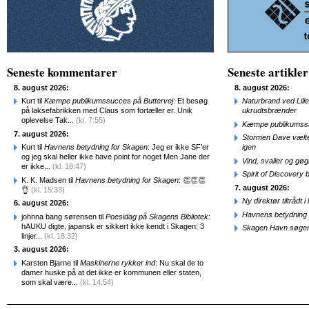
Seneste kommentarer
Seneste artikler
8. august 2026:
8. august 2026:
Kurt til
Kæmpe publikumssucces på Buttervej
: Et besøg
Naturbrand ved Lill
på laksefabrikken med Claus som fortæller er. Unik
ukrudtsbrænder
oplevelse Tak...
(kl. 7:55)
Kæmpe publikumssu
7. august 2026:
Stormen Dave vælte
Kurt til
Havnens betydning for Skagen
: Jeg er ikke SF’er
igen
og jeg skal heller ikke have point for noget Men Jane der
Vind, svaller og gø
er ikke...
(kl. 18:47)
Spirit of Discovery
K. K. Madsen til
Havnens betydning for Skagen
: 👏👏👏
7. august 2026:
👌
(kl. 15:33)
Ny direktør tiltråd
6. august 2026:
Havnens betydning 
johnna bang sørensen til
Poesidag på Skagens Bibliotek
:
hAUKU digte, japansk er sikkert ikke kendt i Skagen: 3
Skagen Havn søger
linjer...
(kl. 18:32)
3. august 2026:
Karsten Bjarne til
Maskinerne rykker ind
: Nu skal de to
damer huske på at det ikke er kommunen eller staten,
som skal være...
(kl. 14:54)