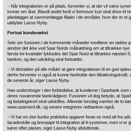
– Når integrationen er på plads, forventer vi, at der vil være syner
kroner om året. Blandt andet fordi vi fremover kun skal drive ét 
planlægger at sammenlægge filialer i de områder, hvor der er et g
uddyber Lasse Nyby.
Fortsat kundevækst
Selv om fusionen i de kommende måneder medfører en række pr
ændrer det ikke ved Spar Nords målsætning om at tiltrække nye k
første tre kvartaler lykkedes det Spar Nord at tiltrække næsten 9.
banken, og den udvikling skal fortsætte:
– Vi tilstræber på alle måder at gøre integrationen til en god ople
derfor forventer vi også at kunne fastholde den tiltrækningskraft,
de seneste år, siger Lasse Nyby.
Han understreger i den forbindelse, at kunderne i Sparbank som
deres nuværende bankrådgiver. Fusionen vil dog betyde, at Sp
og betalingskort skal udskiftes. Allerede torsdag samles de to 
www.sparnord.dk, og senere integreres netbanken også.
– Vi har en stor bunke praktiske opgaver foran os med alt fra udski
facadeskilte og brevpapir til integration af it-systemer, men vi er g
kører efter planen, siger Lasse Nyby afsluttende.