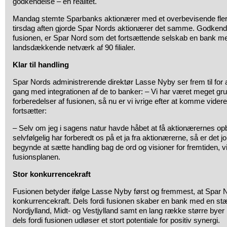
godkendelse – en realitet.
Mandag stemte Sparbanks aktionærer med et overbevisende flertal
tirsdag aften gjorde Spar Nords aktionærer det samme. Godkende
fusionen, er Spar Nord som det fortsættende selskab en bank m
landsdækkende netværk af 90 filialer.
Klar til handling
Spar Nords administrerende direktør Lasse Nyby ser frem til for
gang med integrationen af de to banker: – Vi har været meget gru
forberedelser af fusionen, så nu er vi ivrige efter at komme vide
fortsætter:
– Selv om jeg i sagens natur havde håbet at få aktionærernes opba
selvfølgelig har forberedt os på et ja fra aktionærerne, så er det jo 
begynde at sætte handling bag de ord og visioner for fremtiden, vi 
fusionsplanen.
Stor konkurrencekraft
Fusionen betyder ifølge Lasse Nyby først og fremmest, at Spar No
konkurrencekraft. Dels fordi fusionen skaber en bank med en st
Nordjylland, Midt- og Vestjylland samt en lang række større byer
dels fordi fusionen udløser et stort potentiale for positiv synergi.