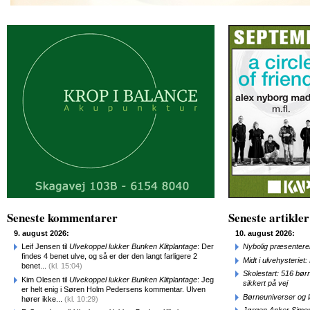
Seneste kommentarer
Seneste artikler
9. august 2026:
10. august 2026:
Leif Jensen til
Ulvekoppel lukker Bunken Klitplantage
: Der
Nybolig præsenterer
findes 4 benet ulve, og så er der den langt farligere 2
Midt i ulvehysteriet
benet...
(kl. 15:04)
Skolestart: 516 bør
Kim Olesen til
Ulvekoppel lukker Bunken Klitplantage
: Jeg
sikkert på vej
er helt enig i Søren Holm Pedersens kommentar. Ulven
Børneuniverser og 
hører ikke...
(kl. 10:29)