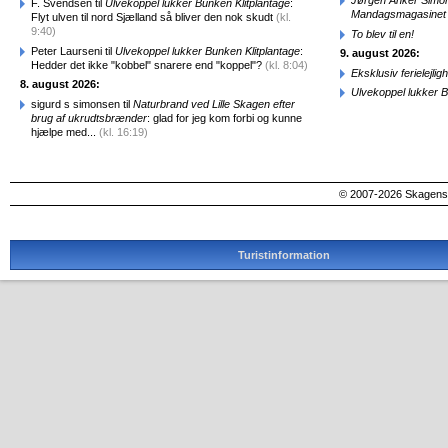
Jørgen Anker Simon
F. Svendsen til
Ulvekoppel lukker Bunken Klitplantage
:
Mandagsmagasinet
Flyt ulven til nord Sjælland så bliver den nok skudt
(kl.
9:40)
To blev til en!
Peter Laurseni til
Ulvekoppel lukker Bunken Klitplantage
:
9. august 2026:
Hedder det ikke "kobbel" snarere end "koppel"?
(kl. 8:04)
Eksklusiv ferielejl
8. august 2026:
Ulvekoppel lukker B
sigurd s simonsen til
Naturbrand ved Lille Skagen efter
brug af ukrudtsbrænder
: glad for jeg kom forbi og kunne
hjælpe med...
(kl. 16:19)
© 2007-2026 SkagensA
Turistinformation