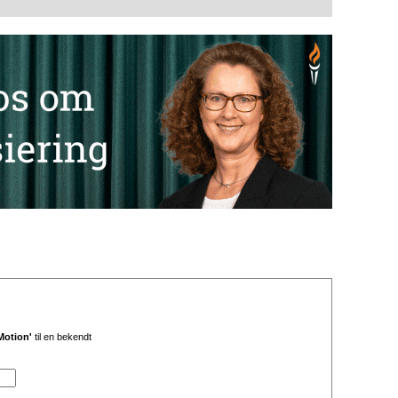
Motion'
til en bekendt