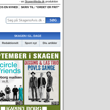
- en
SkagenMedia.dk
produktion
 OS EN NYHED
SKRIV TIL: “ORDET ER FRIT”
SKAGEN I GL. DAGE
Redaktionelt
Sport nyt
Div. artikler