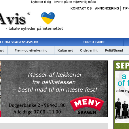
Nyheder til dig - leveret på en miljøvenlig måde !
KONTAKT OS
ANNONCERING
TIP
LT OM SKAGENSAVIS.DK
TURIST GUIDE
nyt
Frem- og efterlysning
Kultur nyt
Ordet er frit
Politi/Brand