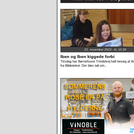
22. november 2023 - kl. 10:28
Iben og Iben kiggede forbi
Tirsdag har Børnehuset Trindelvej haft besøg af I
fra Biblioteket. Der blev talt om...