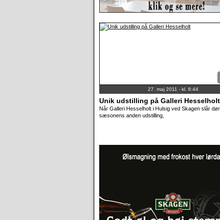
27. maj 2011 - kl. 6:44
Unik udstilling på Galleri Hesselholt
Når Galleri Hesselholt i Hulsig ved Skagen slår dø
sæsonens anden udstilling,