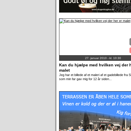
27. januar 2010 - kl. 10:30
Kan du hjælpe med hvilken vej der h
malet
Jeg har et billede af et maleri af et gadebillede fra
som min far gav mig for 12 år siden...