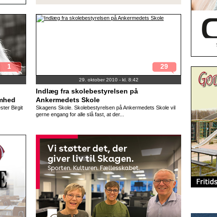
1
29
29. oktober 2010 - kl. 8:42
Indlæg fra skolebestyrelsen på
omhed
Ankermedets Skole
ter Birgit
Skagens Skole. Skolebestyrelsen på Ankermedets Skole vil
gerne engang for alle slå fast, at der...