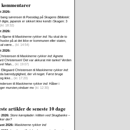
e kommentarer
t 2026:
 bang sørensen til
Poesidag på Skagens Bibliotek
:
digte, japansk er sikkert ikke kendt i Skagen: 3
(kl. 18:32)
t 2026:
n Bjarne til
Maskinerne rykker ind
: Nu skal de to
huske på at det ikke er kommunen eller staten,
al være...
(kl. 14:54)
t 2026:
Christensen til
Maskinerne rykker ind
: Agnete
ard Christensen! Det var akkurat min tanke! Verden
ave! Man...
(kl. 19:07)
 Ellegaard Christensen til
Maskinerne rykker ind
:
 da bæredygtighed, der vil noget. Først bruge
og ikke...
(kl. 17:20)
edersen til
Maskinerne rykker ind
: Håber i
ger mursten,vinduer mv
(kl. 12:30)
ste artikler de seneste 10 dage
i 2026:
Store køreplader i klitten ved Skagbanke –
ker der?
ust 2026:
Maskinerne rykker ind