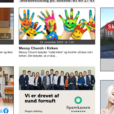
3
FOTOS
23. november 2015 - kl. 7:22
Messy Church i Kirken
ben og Iben
Messy Church betyder ”rodet kirke” og hvorfor så lave rod i
kirken. Det betyder, at vi skal...