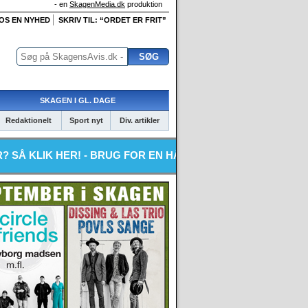
- en
SkagenMedia.dk
produktion
 OS EN NYHED
SKRIV TIL: “ORDET ER FRIT”
SKAGEN I GL. DAGE
Redaktionelt
Sport nyt
Div. artikler
R! - BRUG FOR EN HÅNDVÆRKER? SÅ KLIK HER!