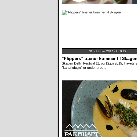
31. oktober 2014 - kl. 9:27
“Flippers” træner kommer til Skage
Skagen Delfin Festival 11. og 12.juli 2015. Havets
”kanariefugle” er under pres...