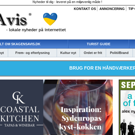
Nyheder til dig - leveret på en miljøvenlig måde !
KONTAKT OS
ANNONCERING
TIP
LT OM SKAGENSAVIS.DK
TURIST GUIDE
nyt
Frem- og efterlysning
Kultur nyt
Ordet er frit
Politi/Brand
BRUG FOR EN HÅNDVÆRKER? SÅ KLIK HE