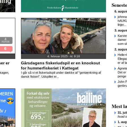
Senest
6. augus
johnna
hAUKU 
linjer...
3. augus
Karste
4
damer 
FOTOS
som sk
6
2. augus
Helle+
4. februar 2025 - kl. 9:18
Ellega
er er
Gårsdagens fiskeriudspil er en knockout
er af l
for hummerfiskeriet i Kattegat
Agnete
Det er
 Skagen,
I går så vi et fiskeriudspil under dække af “gentænkning af
penge 
dansk fiskeri”. Udspillet er...
John P
genbru
Mest læ
31. jul
hvad s
1. aug