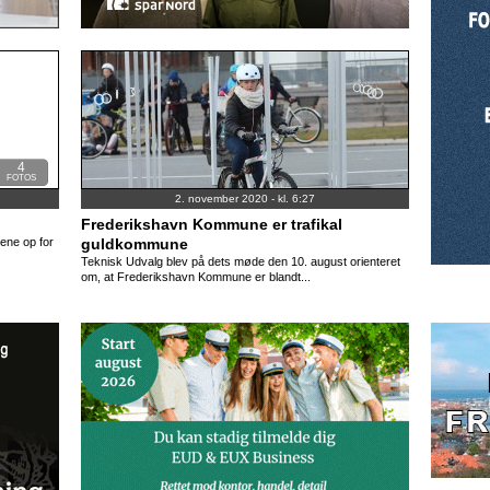
4
FOTOS
2. november 2020 - kl. 6:27
Frederikshavn Kommune er trafikal
rene op for
guldkommune
Teknisk Udvalg blev på dets møde den 10. august orienteret
om, at Frederikshavn Kommune er blandt...