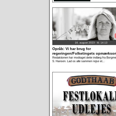
16. august 2023 - kl. 14:13
Opråb: Vi har brug for
regeringen/Folketingets opmærks
Redaktionen har modtaget dette indlæg fra Borgmes
S. Hansen. Lad os alle sammen rejse et...