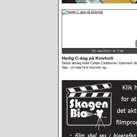
29. maj 2012 - kl. 7:49
Herlig C-dag på Knivholt
Sidste lørdag holdt Civitan Clubberne i Danmark de
dag – en dag hvor psysisk og...