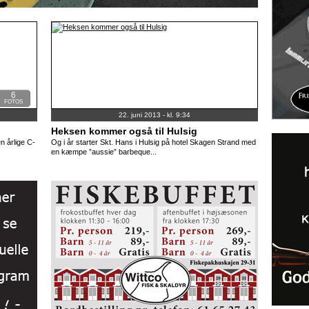
6
FOTOS
22. juni 2013 - kl. 9:34
Heksen kommer også til Hulsig
n årlige C-
Og i år starter Skt. Hans i Hulsig på hotel Skagen Strand med
en kæmpe ”aussie” barbeque...