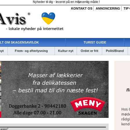
Nyheder til dig - leveret på en miljøvenlig måde !
KONTAKT OS
ANNONCERING
TIP
LT OM SKAGENSAVIS.DK
TURIST GUIDE
nyt
Frem- og efterlysning
Kultur nyt
Ordet er frit
Politi/Brand