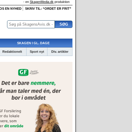
- en
SkagenMedia.dk
produktion
 OS EN NYHED
SKRIV TIL: “ORDET ER FRIT”
SKAGEN I GL. DAGE
Redaktionelt
Sport nyt
Div. artikler