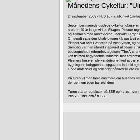
Månedens Cykeltur: ”Ulr
2. september 2009 - kl. 8:16 - af
Michael Egelu
September måneds guidede cykeltur fokuserer hv
næsten 40 år lange virke i Skagen. Plesner teg
og sammen med arkitekterne Thorvald Jørgensen
Omvendt satte den lokale byggeskik også sit pr
Plesner var født i Vedersø på vestkysten, og ha
Samtidig var han stærkt inspireret af tidens str
beslægtethed i reformbevægelsen ”The Arts and
i en tid med begyndende industriel massefremsti
Plesners huse er alle kendetegnet ved at være 
bygningens beliggenhed, opgavens indhold og m
Gode materialer og ordentligt håndværk var en 
På turen vil man høre nærmere om husenes om- 
der gennem tiden har ejet dem.
Turen starter og slutter på SBE og køres hver 
Pris 75,- inkl. entré til SBE.