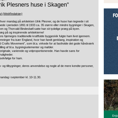
ik Plesners huse i Skagen”
nd (WebRedaktør)
er mandag på arkitekten Ulrik Plesner, og de huse han tegnede i sit
nede i perioden 1891
til 1933 ca. 35 større eller mindre bygninger i Skagen,
 og Thorvald Bindesbøll satte han sit tydelige præg på byen.
æg på og inspirerede arkitekterne!
ns hjemegns traditionelle kraftfulde byggeskik fulgte ham livet igennem.
ømninger fra især England, hvor han fandt genklang, inspiration og
 Crafts Movement”, som bl.a. virkede for at fastholde det gode håndværk
lling af bl.a. bygningselementer og møbler.
originale, varierede og velproportionerede. Han havde sans for
uligheder.
selvfølge for ham.
og tilbygninger, deres anvendelse og nogle af de mere kendte personer,
mandag i september kl. 10-11.30.