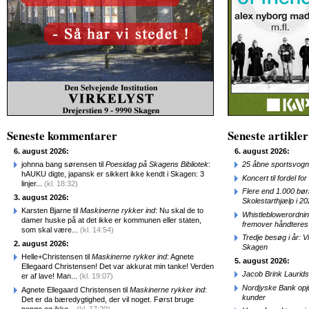
Seneste kommentarer
Seneste artikler
6. august 2026:
6. august 2026:
johnna bang sørensen til
Poesidag på Skagens Bibliotek
:
25 åbne sportsvogn
hAUKU digte, japansk er sikkert ikke kendt i Skagen: 3
Koncert til fordel f
linjer...
(kl. 18:32)
Flere end 1.000 bø
3. august 2026:
Skolestarthjælp i 2
Karsten Bjarne til
Maskinerne rykker ind
: Nu skal de to
Whistleblowerordni
damer huske på at det ikke er kommunen eller staten,
fremover håndteres
som skal være...
(kl. 14:54)
Tredje besøg i år: V
2. august 2026:
Skagen
Helle+Christensen til
Maskinerne rykker ind
: Agnete
5. august 2026:
Ellegaard Christensen! Det var akkurat min tanke! Verden
Jacob Brink Laurids
er af lave! Man...
(kl. 19:07)
Nordjyske Bank opjus
Agnete Ellegaard Christensen til
Maskinerne rykker ind
:
kunder
Det er da bæredygtighed, der vil noget. Først bruge
penge og ikke...
(kl. 17:20)