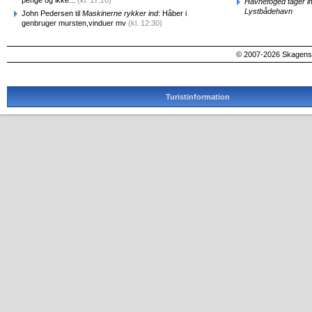
Havnefoged tager i
Lystbådehavn
John Pedersen til
Maskinerne rykker ind
: Håber i
genbruger mursten,vinduer mv
(kl. 12:30)
© 2007-2026 SkagensA
Turistinformation