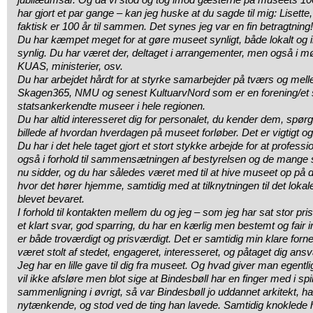
har gjort et par gange – kan jeg huske at du sagde til mig: Lisette,
faktisk er 100 år til sammen. Det synes jeg var en fin betragtning!
Du har kæmpet meget for at gøre museet synligt, både lokalt og in
synlig. Du har været der, deltaget i arrangementer, men også i 
KUAS, ministerier, osv.
Du har arbejdet hårdt for at styrke samarbejder på tværs og me
Skagen365, NMU og senest KultuarvNord som er en forening/et
statsankerkendte museer i hele regionen.
Du har altid interesseret dig for personalet, du kender dem, spørg
billede af hvordan hverdagen på museet forløber. Det er vigtigt
Du har i det hele taget gjort et stort stykke arbejde for at professi
også i forhold til sammensætningen af bestyrelsen og de mange
nu sidder, og du har således været med til at hive museet op på d
hvor det hører hjemme, samtidig med at tilknytningen til det loka
blevet bevaret.
I forhold til kontakten mellem du og jeg – som jeg har sat stor pris 
et klart svar, god sparring, du har en kærlig men bestemt og fair ind
er både troværdigt og prisværdigt. Det er samtidig min klare for
været stolt af stedet, engageret, interesseret, og påtaget dig ansva
Jeg har en lille gave til dig fra museet. Og hvad giver man egent
vil ikke afsløre men blot sige at Bindesbøll har en finger med i spi
sammenligning i øvrigt, så var Bindesbøll jo uddannet arkitekt, 
nytænkende, og stod ved de ting han lavede. Samtidig knoklede