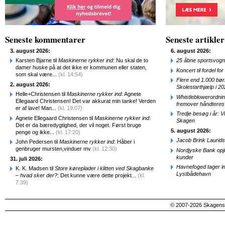
Seneste kommentarer
Seneste artikler
3. august 2026:
6. august 2026:
Karsten Bjarne til
Maskinerne rykker ind
: Nu skal de to
25 åbne sportsvogn
damer huske på at det ikke er kommunen eller staten,
Koncert til fordel f
som skal være...
(kl. 14:54)
Flere end 1.000 bø
2. august 2026:
Skolestarthjælp i 2
Helle+Christensen til
Maskinerne rykker ind
: Agnete
Whistleblowerordni
Ellegaard Christensen! Det var akkurat min tanke! Verden
fremover håndteres
er af lave! Man...
(kl. 19:07)
Tredje besøg i år: V
Agnete Ellegaard Christensen til
Maskinerne rykker ind
:
Skagen
Det er da bæredygtighed, der vil noget. Først bruge
5. august 2026:
penge og ikke...
(kl. 17:20)
Jacob Brink Laurids
John Pedersen til
Maskinerne rykker ind
: Håber i
genbruger mursten,vinduer mv
(kl. 12:30)
Nordjyske Bank opjus
kunder
31. juli 2026:
Havnefoged tager i
K. K. Madsen til
Store køreplader i klitten ved Skagbanke
Lystbådehavn
– hvad sker der?
: Det kunne være dette projekt...
(kl.
7:39)
© 2007-2026 SkagensA