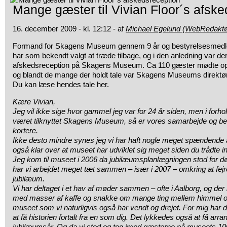
Mange gæster til Vivian Floor´s afsk
16. december 2009 - kl. 12:12 - af
Michael Egelund (WebRedaktø
Formand for Skagens Museum gennem 9 år og bestyrelsesmedlem 
har som bekendt valgt at træde tilbage, og i den anledning var d
afskedsreception på Skagens Museum. Ca 110 gæster mødte op f
og blandt de mange der holdt tale var Skagens Museums direktør
Du kan læse hendes tale her.
Kære Vivian,
Jeg vil ikke sige hvor gammel jeg var for 24 år siden, men i forho
været tilknyttet Skagens Museum, så er vores samarbejde og be
kortere.
Ikke desto mindre synes jeg vi har haft nogle meget spændende
også klar over at museet har udviklet sig meget siden du trådte in
Jeg kom til museet i 2006 da jubilæumsplanlægningen stod for dør
har vi arbejdet meget tæt sammen – især i 2007 – omkring at fej
jubilæum.
Vi har deltaget i et hav af møder sammen – ofte i Aalborg, og der
med masser af kaffe og snakke om mange ting mellem himmel og
museet som vi naturligvis også har vendt og drejet. For mig har d
at få historien fortalt fra en som dig. Det lykkedes også at få arra
jubilæumsår. Og da vi stod og tog imod gæsterne på museets 100