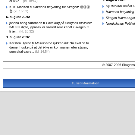
7. august 2026:
er ikke...
(kl. 18:47)
Ny direktør tiltråd
K. K. Madsen til
Havnens betydning for Skagen
: 👏👏👏
👌
(kl. 15:33)
Havnens betydning 
6. august 2026:
Skagen Havn søger
johnna bang sørensen til
Poesidag på Skagens Bibliotek
:
Nordjyllands Politi 
hAUKU digte, japansk er sikkert ikke kendt i Skagen: 3
linjer...
(kl. 18:32)
3. august 2026:
Karsten Bjarne til
Maskinerne rykker ind
: Nu skal de to
damer huske på at det ikke er kommunen eller staten,
som skal være...
(kl. 14:54)
© 2007-2026 SkagensA
Turistinformation