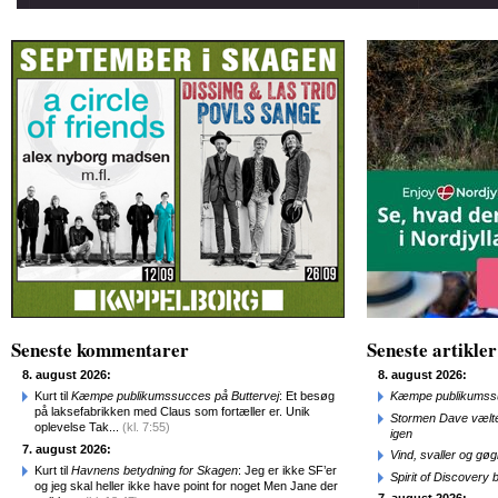
Seneste kommentarer
Seneste artikler
8. august 2026:
8. august 2026:
Kurt til
Kæmpe publikumssucces på Buttervej
: Et besøg
Kæmpe publikumssu
på laksefabrikken med Claus som fortæller er. Unik
Stormen Dave vælte
oplevelse Tak...
(kl. 7:55)
igen
7. august 2026:
Vind, svaller og gø
Kurt til
Havnens betydning for Skagen
: Jeg er ikke SF’er
Spirit of Discovery
og jeg skal heller ikke have point for noget Men Jane der