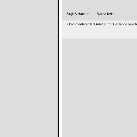
Birgit S Hansen Bjarne Kvist
7 kommentarer til “Ordet er frit: Det lange sej