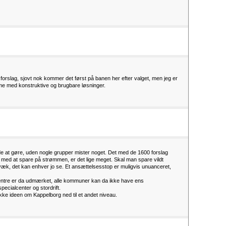
orslag, sjovt nok kommer det først på banen her efter valget, men jeg er
e med konstruktive og brugbare løsninger.
e at gøre, uden nogle grupper mister noget. Det med de 1600 forslag
ri med at spare på strømmen, er det lige meget. Skal man spare vildt
æk, det kan enhver jo se. Et ansættelsesstop er muligvis unuanceret,
sentre er da udmærket, alle kommuner kan da ikke have ens
pecialcenter og stordrift.
kke ideen om Kappelborg ned til et andet niveau.