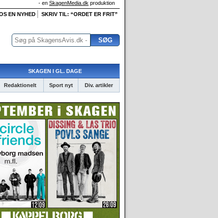
- en
SkagenMedia.dk
produktion
 OS EN NYHED
SKRIV TIL: “ORDET ER FRIT”
SKAGEN I GL. DAGE
Redaktionelt
Sport nyt
Div. artikler