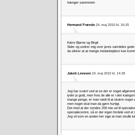
hænger sammmen
Hermand Frænde
24. maj 2010 kl. 16:25
Kære Bjarne og Birgit
Sider og undrer mig over jeres særdeles gode f
da sikker at at mange medarbejdere kan komm
Jakob Levesen
24. maj 2010 kl. 14:38
Jeg har svært ved at se der er noget afgørend
lyder jo godt, men hvis de alle er i den katego
mange penge, er man nødt til at skære noget v
men noget skal man da gøre hurtigt.
Det med at der sendes 200 mio ud til special
specialecentre, så er der ingen fordele ved et s
Jeg vil som en anden her sige at man skulle lu