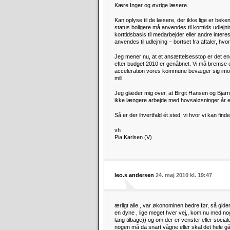
Kære Inger og øvrige læsere.
Kan oplyse til de læsere, der ikke lige er beken
status boligere må anvendes til korttids udlejnin
korttidsbasis til medarbejder eller andre inter
anvendes til udlejning – bortset fra aftaler, hv
Jeg mener nu, at et ansættelsesstop er det enest
efter budget 2010 er genåbnet. Vi må bremse op 
acceleration vores kommune bevæger sig imod 
mill.
Jeg glæder mig over, at Birgit Hansen og Bjarne 
ikke længere arbejde med hovsaløsninger år ef
Så er der ihvertfald ét sted, vi hvor vi kan finde
vh
Pia Karlsen (V)
leo.s andersen
24. maj 2010 kl. 19:47
ærligt alle , var økonominen bedre før, så gider
en dyne , lige meget hver vej,, kom nu med nog
lang tilbage)) og om der er venster eller social
nogen må da snart vågne eller skal det hele gå