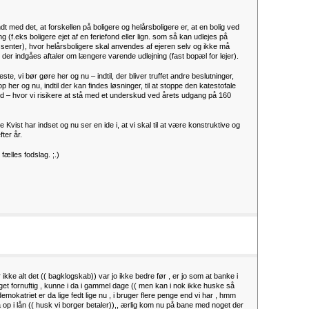
dt med det, at forskellen på boligere og helårsboligere er, at en bolig ved
g (f.eks boligere ejet af en feriefond eller lign. som så kan udlejes på
essenter), hvor helårsboligere skal anvendes af ejeren selv og ikke må
or der indgåes aftaler om længere varende udlejning (fast bopæl for lejer).
e, vi bør gøre her og nu – indtil, der bliver truffet andre beslutninger,
her og nu, indtil der kan findes løsninger, til at stoppe den katestofale
– hvor vi risikere at stå med et underskud ved årets udgang på 160
Kvist har indset og nu ser en ide i, at vi skal til at være konstruktive og
ter år.
 fælles fodslag. ;.)
 ikke alt det (( bagklogskab)) var jo ikke bedre før , er jo som at banke i
et fornuftig , kunne i da i gammel dage (( men kan i nok ikke huske så
demokatriet er da lige fedt lige nu , i bruger flere penge end vi har , hmm
 op i lån (( husk vi borger betaler)),, ærlig kom nu på bane med noget der