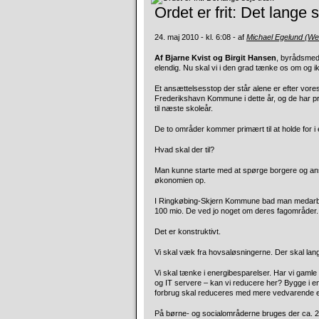
Ordet er frit: Det lange 
24. maj 2010 - kl. 6:08 - af
Michael Egelund (W
Af Bjarne Kvist og Birgit Hansen
, byrådsme
elendig.
Nu skal vi i den grad tænke os om og i
Et ansættelsesstop der står alene er efter vore
Frederikshavn Kommune i dette år, og de har p
til næste skoleår.
De to områder kommer primært til at holde for i
Hvad skal der til?
Man kunne starte med at spørge borgere og ansat
økonomien op.
I Ringkøbing-Skjern Kommune bad man medarbe
100 mio. De ved jo noget om deres fagområder. D
Det er konstruktivt.
Vi skal væk fra hovsaløsningerne. Der skal lange 
Vi skal tænke i energibesparelser. Har vi gamle 
og IT servere – kan vi reducere her? Bygge i 
forbrug skal reduceres med mere vedvarende e
På børne- og socialområderne bruges der ca. 20