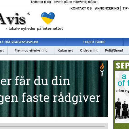
Nyheder til dig - leveret på en miljøvenlig måde !
KONTAKT OS
ANNONCERING
TIP
LT OM SKAGENSAVIS.DK
TURIST GUIDE
nyt
Frem- og efterlysning
Kultur nyt
Ordet er frit
Politi/Brand