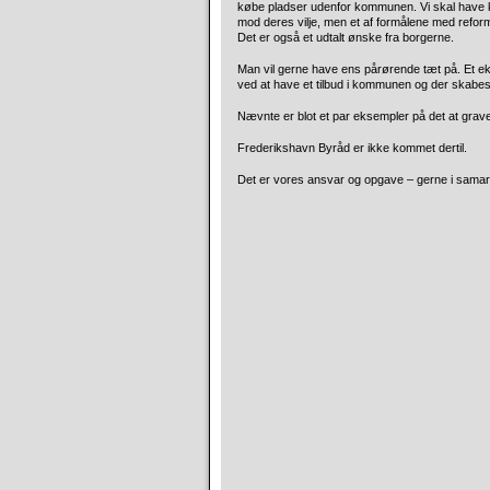
købe pladser udenfor kommunen. Vi skal have kv
mod deres vilje, men et af formålene med ref
Det er også et udtalt ønske fra borgerne.
Man vil gerne have ens pårørende tæt på. Et 
ved at have et tilbud i kommunen og der skabes
Nævnte er blot et par eksempler på det at grav
Frederikshavn Byråd er ikke kommet dertil.
Det er vores ansvar og opgave – gerne i samar