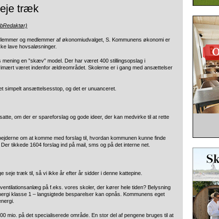
seje træk
ebRedaktør)
dlemmer og medlemmer af økonomiudvalget, S. Kommunens økonomi er
kke lave hovsaløsninger.
s mening en ”skæv” model. Der har været 400 stillingsopslag i
rimært været indenfor ældreområdet. Skolerne er i gang med ansættelser
 et simpelt ansættelsesstop, og det er unuanceret.
te, om der er spareforslag og gode ideer, der kan medvirke til at rette
jderne om at komme med forslag til, hvordan kommunen kunne finde
er tikkede 1604 forslag ind på mail, sms og på det interne net.
seje træk til, så vi ikke år efter år sidder i denne kattepine.
ventilationsanlæg på f.eks. vores skoler, der kører hele tiden? Belysning
energi klasse 1 – langsigtede besparelser kan opnås. Kommunens eget
nergi.
0 mio. på det specialiserede område. En stor del af pengene bruges til at