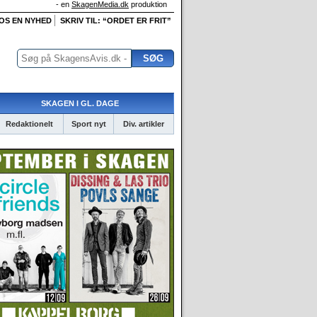
- en
SkagenMedia.dk
produktion
 OS EN NYHED
SKRIV TIL: “ORDET ER FRIT”
SKAGEN I GL. DAGE
Redaktionelt
Sport nyt
Div. artikler