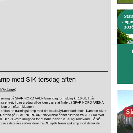
kamp mod SIK torsdag aften
ebRedaktør)
te træning på SPAR NORD ARENA mandag formiddag kl. 10.00.
I går
onscentret. I dag tirsdag vil de igen være at finde på SPAR NORD ARENA
s igen om eftermiddagen.
r spilles en træningskamp mod det lokale Jyllandsserie hold. Kampen bliver
Dørene på SPAR NORD ARENA vil blive åbnet allerede fra kl. 17.00 hvor
 Der vil være mulighed for at købe pølser, is, øl og sodavand. Så slå
se sidste års sølvvindere fra OB spille træningskamp mod de lokale