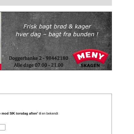
p mod SIK torsdag aften'
til en bekendt