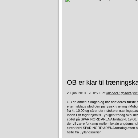
OB er klar til trænings
29. juni 2010 - kl. 0:59 - af
Michael Egelund (W
OB er landet i Skagen og har haft deres førs
eftermiddags stod den på fysisk træning i Moti
fra kl. 10.00 og så er der måske et træningspa
Inden OB tager hjem til Fyn igen fredag skal de
spillet på SPAR NORD ARENA tordag kl. 19.00. 
der vil være forkamp mellem lokale ungdomshold.
turen forbi SPAR NORD ARENA torsdag aften og 
helte fra Jyllandsserien.