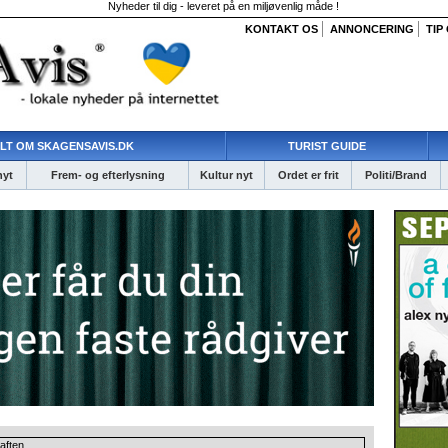
Nyheder til dig - leveret på en miljøvenlig måde !
KONTAKT OS
ANNONCERING
TIP
LT OM SKAGENSAVIS.DK
TURIST GUIDE
nyt
Frem- og efterlysning
Kultur nyt
Ordet er frit
Politi/Brand