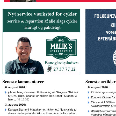
Seneste kommentarer
Seneste artikler
6. august 2026:
6. august 2026:
johnna bang sørensen til
Poesidag på Skagens Bibliotek
:
25 åbne sportsvogn
hAUKU digte, japansk er sikkert ikke kendt i Skagen: 3
Koncert til fordel f
linjer...
(kl. 18:32)
Flere end 1.000 bø
3. august 2026:
Skolestarthjælp i 2
Karsten Bjarne til
Maskinerne rykker ind
: Nu skal de to
Whistleblowerordni
damer huske på at det ikke er kommunen eller staten,
fremover håndteres