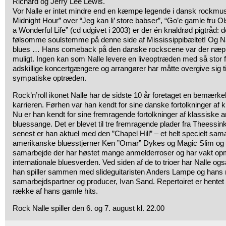
Richard og Jerry Lee Lewis.
Vor Nalle er intet mindre end en kæmpe legende i dansk rockmusik
Midnight Hour” over “Jeg kan li’ store babser”, “Go’e gamle fru Ol
a Wonderful Life” (cd udgivet i 2003) er der én knaldrød pigtråd:
følsomme soulstemme på denne side af Mississippibæltet! Og Nal
blues … Hans comeback på den danske rockscene var der næpp
muligt. Ingen kan som Nalle levere en liveoptræden med så stor fø
adskillige koncertgængere og arrangører har måtte overgive sig 
sympatiske optræden.
Rock’n’roll ikonet Nalle har de sidste 10 år foretaget en bemærk
karrieren. Førhen var han kendt for sine danske fortolkninger af k
Nu er han kendt for sine fremragende fortolkninger af klassiske 
bluessange. Det er blevet til tre fremragende plader fra Theessin
senest er han aktuel med den ”Chapel Hill” – et helt specielt sa
amerikanske bluesstjerner Ken ”Omar” Dykes og Magic Slim og 
samarbejde der har høstet mange anmelderroser og har vakt o
internationale bluesverden. Ved siden af de to trioer har Nalle også 
han spiller sammen med slideguitaristen Anders Lampe og hans
samarbejdspartner og producer, Ivan Sand. Repertoiret er hentet fra
række af hans gamle hits.
Rock Nalle spiller den 6. og 7. august kl. 22.00