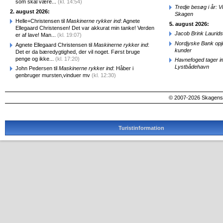
som skal være...
(kl. 14:54)
Tredje besøg i år: V
2. august 2026:
Skagen
Helle+Christensen til
Maskinerne rykker ind
: Agnete
5. august 2026:
Ellegaard Christensen! Det var akkurat min tanke! Verden
Jacob Brink Laurids
er af lave! Man...
(kl. 19:07)
Nordjyske Bank opjus
Agnete Ellegaard Christensen til
Maskinerne rykker ind
:
kunder
Det er da bæredygtighed, der vil noget. Først bruge
penge og ikke...
(kl. 17:20)
Havnefoged tager i
Lystbådehavn
John Pedersen til
Maskinerne rykker ind
: Håber i
genbruger mursten,vinduer mv
(kl. 12:30)
© 2007-2026 SkagensA
Turistinformation