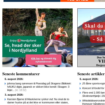
Seneste kommentarer
Seneste artikler
6. august 2026:
6. august 2026:
johnna bang sørensen til
Poesidag på Skagens Bibliotek
:
25 åbne sportsvogn
hAUKU digte, japansk er sikkert ikke kendt i Skagen: 3
Koncert til fordel f
linjer...
(kl. 18:32)
Flere end 1.000 bø
3. august 2026:
Skolestarthjælp i 2
Karsten Bjarne til
Maskinerne rykker ind
: Nu skal de to
Whistleblowerordni
damer huske på at det ikke er kommunen eller staten,
fremover håndteres