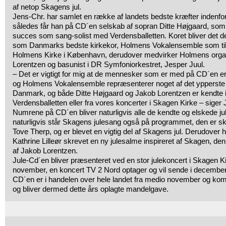
af netop Skagens jul.
Jens-Chr. har samlet en række af landets bedste kræfter indenfo
således får han på CD´en selskab af sopran Ditte Højgaard, som 
succes som sang-solist med Verdensballetten. Koret bliver det 
som Danmarks bedste kirkekor, Holmens Vokalensemble som til da
Holmens Kirke i København, derudover medvirker Holmens organ
Lorentzen og basunist i DR Symfoniorkestret, Jesper Juul.
– Det er vigtigt for mig at de mennesker som er med på CD´en er 
og Holmens Vokalensemble repræsenterer noget af det ypperste 
Danmark, og både Ditte Højgaard og Jakob Lorentzen er kendte i
Verdensballetten eller fra vores koncerter i Skagen Kirke – siger
Numrene på CD´en bliver naturligvis alle de kendte og elskede j
naturligvis står Skagens julesang også på programmet, den er s
Tove Therp, og er blevet en vigtig del af Skagens jul. Derudover 
Kathrine Lilleør skrevet en ny julesalme inspireret af Skagen, de
af Jakob Lorentzen.
Jule-Cd´en bliver præsenteret ved en stor julekoncert i Skagen K
november, en koncert TV 2 Nord optager og vil sende i december
CD´en er i handelen over hele landet fra medio november og komme
og bliver dermed dette års oplagte mandelgave.