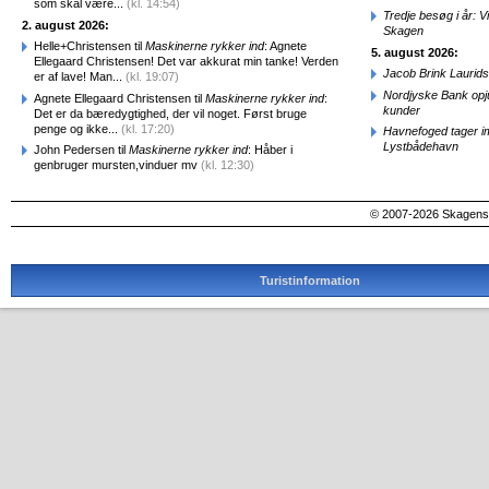
som skal være...
(kl. 14:54)
Tredje besøg i år: V
2. august 2026:
Skagen
Helle+Christensen til
Maskinerne rykker ind
: Agnete
5. august 2026:
Ellegaard Christensen! Det var akkurat min tanke! Verden
Jacob Brink Laurids
er af lave! Man...
(kl. 19:07)
Nordjyske Bank opjus
Agnete Ellegaard Christensen til
Maskinerne rykker ind
:
kunder
Det er da bæredygtighed, der vil noget. Først bruge
penge og ikke...
(kl. 17:20)
Havnefoged tager i
Lystbådehavn
John Pedersen til
Maskinerne rykker ind
: Håber i
genbruger mursten,vinduer mv
(kl. 12:30)
© 2007-2026 SkagensA
Turistinformation