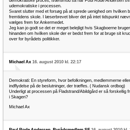
demokratiske proces, tværtimod så har Poul Rode Andersen svæ
udemokratiske i processen.
Svaret slutter med et forsøg på at sprede uenighed om hvilken 
fremtidens skole. I læserbrevet bliver det på intet tidspunkt næ
vælges frem for Ankermedet.
Jeg kan jo godt se det er meget belejligt hvis Skagboerne bruger 
hinanden om hvilken skole der er bedst frem for at bruge sit krud
over for byrådets politikker.
Michael Ax
16. august 2010 kl. 22:17
Demokrati: En styreform, hvor befolkningen, medlemmerne elle
indflydelse på de beslutninger, der træffes. ( Nudansk ordbog)
Underligt at processen på Fladstrand/Abildgård er så forskellig 
i Skagen?
Michael Ax
Paul Rode Andersen, Byrådsmedlem SF
16. august 2010 kl.