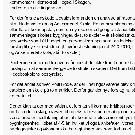
kommentar til demokrati – også i Skagen.
Lad os nu skille tingene ad…
For det første ønskede Udvalgsformanden en analyse af ratio
bl.a. Hedeboskolen og Ankermedet Skole. En sammenlægning af 
eller flere skoler opstår, som en ny skole med geografisk adskilte
sammenlagte skolers bygninger. dvs. to skoler – ét skoledistrikt
bestyrelse samt ét budget, én personalegruppe samt én ledelse 
forslag til ny skolestruktur, jf. byrådsbeslutningen af 24.3.2010,
og Ankermedet skole, står to skoler).
Poul Rode mener ud fra ovenstående at det ikke kan komme bag 
forslag om at sammenlægge de to skoler i skagen. Det kom fak
Hedeboskolens bestyrelse.
For det andet skriver Poul Rode, at der i høringssvarene blev kriti
etablere en skole på to matrikler. Derfor går det nye forslag nu 
en matrikel.
Det er klart at der med sådant et forslag vil komme kritikpunkter
omfattende forslag, kræver tid og ekstra ressourcer at gennemfø
vente med en nedlukning af én af skolerne til eleverne rent fys
bygningsenhed i løbet af 4-5 år, hvilket vi også anbefaler i vores
pædagogiske og økonomiske betragtninger ses som forhastet.