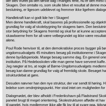
der blev truffet på den første dag i manges ferie, nu er den mest o
Skagen. Den omtalte ro, som skulle blive et resultat af denne mo
beslutning, er ligesom udeblevet og fremmer ikke ligefrem dialog
Handlekraft kan vi godt lide her i Skagen!
Men denne handlekraft, skal baseres på professionelle og objekt
grundlag for valg af skolebygning for skagens børn. Den beslutni
stor betydning for Skagens fremtid og skal for at kunne acceptere
skawboerne frem for alt være velbegrundet og ikke være resultat
alene.
Poul Rode henviser til, at den demokratiske proces bygger på bø
ungdomsudvalgets 45 minutters besøg på institutionerne i Skag
denne byrådsperiode. Mange besøg samme dag. En generel orien
institution. På Hedeboskolen ville man gerne have serveret kaffe
Jeg nægter at tro, at nogle af Børne-Ungdomsudvalgets medlemm
besøg kan danne grundlag for valg af fremtidig skole. Besøget h
strukturdebat at gøre.
Desuden nævner han den nye struktur, der var sendt til høring. 
ledelse som omdrejningspunkt. Her stod intet om muligheden for 
Dialogmødet, der blev afholdt i Frederikshavn på Fladstrand Skole,
panelet brugt til meget orientering. Skolestrukturen affødte et ha
til panelet, hvis medlemmer ikke alle fik lov til at svare pga. tids