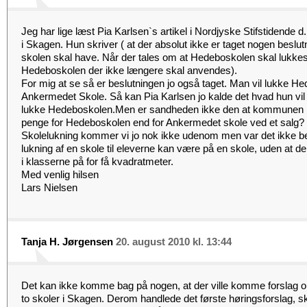
Jeg har lige læst Pia Karlsen`s artikel i Nordjyske Stifstidende
i Skagen. Hun skriver ( at der absolut ikke er taget nogen beslut
skolen skal have. Når der tales om at Hedeboskolen skal lukkes
Hedeboskolen der ikke længere skal anvendes).
For mig at se så er beslutningen jo også taget. Man vil lukke 
Ankermedet Skole. Så kan Pia Karlsen jo kalde det hvad hun vil fo
lukke Hedeboskolen.Men er sandheden ikke den at kommunen re
penge for Hedeboskolen end for Ankermedet skole ved et salg?
Skolelukning kommer vi jo nok ikke udenom men var det ikke b
lukning af en skole til eleverne kan være på en skole, uden at de
i klasserne på for få kvadratmeter.
Med venlig hilsen
Lars Nielsen
Tanja H. Jørgensen
20. august 2010 kl. 13:44
Det kan ikke komme bag på nogen, at der ville komme forsla
to skoler i Skagen. Derom handlede det første høringsforslag, sk