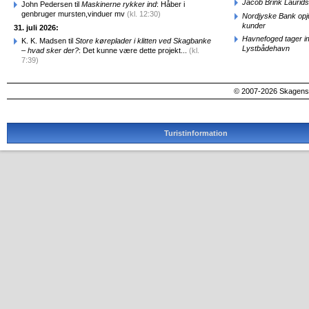
Jacob Brink Laurids
John Pedersen til
Maskinerne rykker ind
: Håber i
genbruger mursten,vinduer mv
(kl. 12:30)
Nordjyske Bank opjus
kunder
31. juli 2026:
Havnefoged tager i
K. K. Madsen til
Store køreplader i klitten ved Skagbanke
Lystbådehavn
– hvad sker der?
: Det kunne være dette projekt...
(kl.
7:39)
© 2007-2026 SkagensA
Turistinformation