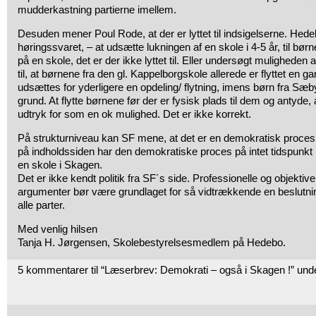
mudderkastning partierne imellem.
Desuden mener Poul Rode, at der er lyttet til indsigelserne. Hed
høringssvaret, – at udsætte lukningen af en skole i 4-5 år, til bø
på en skole, det er der ikke lyttet til. Eller undersøgt muligheden af
til, at børnene fra den gl. Kappelborgskole allerede er flyttet en 
udsættes for yderligere en opdeling/ flytning, imens børn fra Sæ
grund. At flytte børnene før der er fysisk plads til dem og antyde, a
udtryk for som en ok mulighed. Det er ikke korrekt.
På strukturniveau kan SF mene, at det er en demokratisk proces, 
på indholdssiden har den demokratiske proces på intet tidspunkt
en skole i Skagen.
Det er ikke kendt politik fra SF´s side. Professionelle og objektiv
argumenter bør være grundlaget for så vidtrækkende en beslutning
alle parter.
Med venlig hilsen
Tanja H. Jørgensen, Skolebestyrelsesmedlem på Hedebo.
5 kommentarer til “Læserbrev: Demokrati – også i Skagen !” und