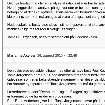
Det nye forslag mangler en analyse af rationalet eller har byrådet
Hvad bygger denne analyse på og hvor stor er besparelsen egent
betragning at der skal opføres luksus-barakker, herunder diverse 
kloakering, som kun må antages at være af begrænset varighed
Hedeboskolens bestyrelse skrev i sit høringssvar, at vi skal 
menneskelige ressourcer til varige løsninger.
Tanja H. Jørgensen, bestyrelsesmedlem på Hedeboskolen.
Marianne Axelsen
16. august 2010 kl. 22:48
Den oplevelse jeg sidder tilbage med efter at have læst Poul Ro
Tanja Jørgensen er at Poul Rode Andersen forsøger at nedvurd
oplevelser som et enkelte stående eksempel, men det er det ikke
har samme synspunkt som Tanja Jørgensen, det må du gerne tage
Læserbrevet hedder ”Demokrati – også i Skagen” og beskriver 
er foregået og de huller der er i processen.
Poul Rode Andersen giver ikke Tanja Jørgensen et svar på de hul