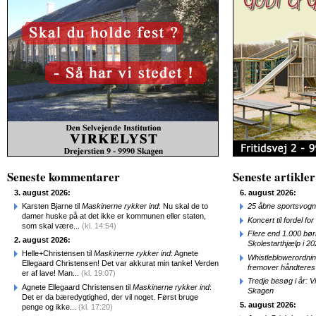
Seneste kommentarer
Seneste artikler
3. august 2026:
6. august 2026:
Karsten Bjarne til
Maskinerne rykker ind
: Nu skal de to
25 åbne sportsvogn
damer huske på at det ikke er kommunen eller staten,
Koncert til fordel f
som skal være...
(kl. 14:54)
Flere end 1.000 bø
2. august 2026:
Skolestarthjælp i 2
Helle+Christensen til
Maskinerne rykker ind
: Agnete
Whistleblowerordni
Ellegaard Christensen! Det var akkurat min tanke! Verden
fremover håndteres
er af lave! Man...
(kl. 19:07)
Tredje besøg i år: V
Agnete Ellegaard Christensen til
Maskinerne rykker ind
:
Skagen
Det er da bæredygtighed, der vil noget. Først bruge
5. august 2026:
penge og ikke...
(kl. 17:20)