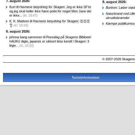
7. august 2026:
8. august 2026:
Kurt til
Havnens betydning for Skagen
: Jeg er ikke SF’er
Bunken: Løber stød
og jeg skal heller ikke have point for noget Men Jane der
Naturbrand ved Lill
er ikke...
(kl. 18:47)
ukrudtsbrænder
K. K. Madsen til
Havnens betydning for Skagen
: 👏👏👏
Kæmpe publikumssu
👌
(kl. 15:33)
6. august 2026:
johnna bang sørensen til
Poesidag på Skagens Bibliotek
:
hAUKU digte, japansk er sikkert ikke kendt i Skagen: 3
linjer...
(kl. 18:32)
© 2007-2026 SkagensA
Turistinformation