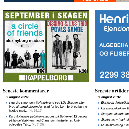
Seneste kommentarer
Seneste artikler
8. august 2026:
9. august 2026:
sigurd s simonsen til
Naturbrand ved Lille Skagen efter
Eksklusiv ferielejl
brug af ukrudtsbrænder
: glad for jeg kom forbi og kunne
Ulvekoppel lukker B
hjælpe med...
(kl. 16:19)
Skagens historie o
Kurt til
Kæmpe publikumssucces på Buttervej
: Et besøg
Skolestart – husk uly
på laksefabrikken med Claus som fortæller er. Unik
oplevelse Tak...
(kl. 7:55)
Musikskolen og Fil