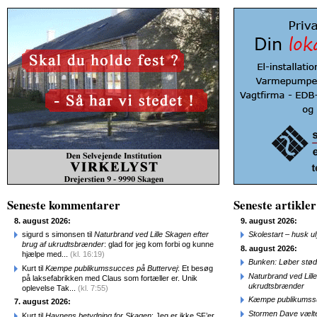
Seneste kommentarer
Seneste artikler
8. august 2026:
9. august 2026:
sigurd s simonsen til
Naturbrand ved Lille Skagen efter
Skolestart – husk uly
brug af ukrudtsbrænder
: glad for jeg kom forbi og kunne
8. august 2026:
hjælpe med...
(kl. 16:19)
Bunken: Løber stød
Kurt til
Kæmpe publikumssucces på Buttervej
: Et besøg
Naturbrand ved Lill
på laksefabrikken med Claus som fortæller er. Unik
ukrudtsbrænder
oplevelse Tak...
(kl. 7:55)
Kæmpe publikumssu
7. august 2026:
Stormen Dave vælte
Kurt til
Havnens betydning for Skagen
: Jeg er ikke SF’er