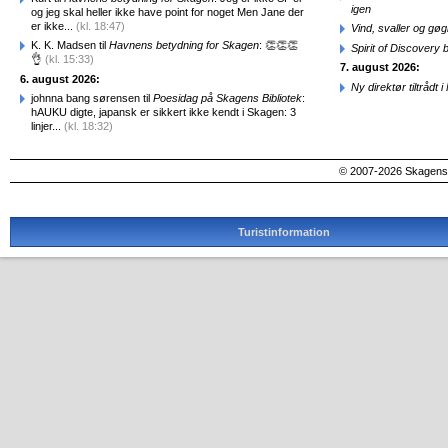
igen
og jeg skal heller ikke have point for noget Men Jane der
er ikke...
(kl. 18:47)
Vind, svaller og gø
K. K. Madsen til
Havnens betydning for Skagen
: 👏👏👏
Spirit of Discovery
👌
(kl. 15:33)
7. august 2026:
6. august 2026:
Ny direktør tiltråd
johnna bang sørensen til
Poesidag på Skagens Bibliotek
:
hAUKU digte, japansk er sikkert ikke kendt i Skagen: 3
linjer...
(kl. 18:32)
© 2007-2026 SkagensA
Turistinformation