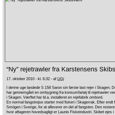
“Ny” rejetrawler fra Karstensens Skib
17. oktober 2010 - kl. 6:32 - af
UGj
I denne uge landede S 158 Saron sin første last rejer i Skagen. De
har gennemgået en ombygning fra konsumfartøj til rejetrawler v
i Skagen. Værftet har bl.a. installeret en rejefabrik ombord.
En normal fangstrejse starter med fiskeri i Skagerrak. Efter endt fi
Smögen i Sverige, for at afleverer en del af fangsten. Den rester
hvor aftageren hovedsagligt er Launis Fiskeindustri. Skibet ejes 