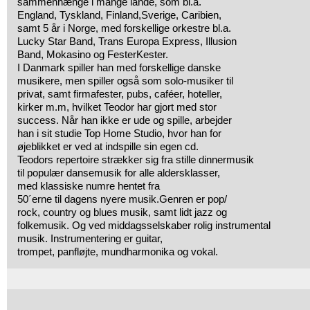
sammenhænge i mange lande, som bl.a.
England, Tyskland, Finland,Sverige, Caribien,
samt 5 år i Norge, med forskellige orkestre bl.a.
Lucky Star Band, Trans Europa Express, Illusion
Band, Mokasino og FesterKester.
I Danmark spiller han med forskellige danske
musikere, men spiller også som solo-musiker til
privat, samt firmafester, pubs, caféer, hoteller,
kirker m.m, hvilket Teodor har gjort med stor
success. Når han ikke er ude og spille, arbejder
han i sit studie Top Home Studio, hvor han for
øjeblikket er ved at indspille sin egen cd.
Teodors repertoire strækker sig fra stille dinnermusik
til populær dansemusik for alle aldersklasser,
med klassiske numre hentet fra
50´erne til dagens nyere musik.Genren er pop/
rock, country og blues musik, samt lidt jazz og
folkemusik. Og ved middagsselskaber rolig instrumental
musik. Instrumentering er guitar,
trompet, panfløjte, mundharmonika og vokal.