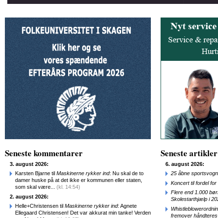
Seneste kommentarer
Seneste artikler
3. august 2026:
6. august 2026:
Karsten Bjarne til
Maskinerne rykker ind
: Nu skal de to
25 åbne sportsvogn
damer huske på at det ikke er kommunen eller staten,
Koncert til fordel f
som skal være...
(kl. 14:54)
Flere end 1.000 bø
2. august 2026:
Skolestarthjælp i 2
Helle+Christensen til
Maskinerne rykker ind
: Agnete
Whistleblowerordni
Ellegaard Christensen! Det var akkurat min tanke! Verden
fremover håndteres