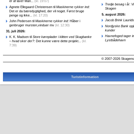
er af lave! Man...
(kl. 19:07)
Tredje besøg i år: V
Agnete Ellegaard Christensen til
Maskinerne rykker ind
:
Skagen
Det er da bæredygtighed, der vil noget. Først bruge
5. august 2026:
penge og ikke...
(kl. 17:20)
Jacob Brink Laurids
John Pedersen til
Maskinerne rykker ind
: Håber i
genbruger mursten,vinduer mv
(kl. 12:30)
Nordjyske Bank opjus
kunder
31. juli 2026:
Havnefoged tager i
K. K. Madsen til
Store køreplader i klitten ved Skagbanke
Lystbådehavn
– hvad sker der?
: Det kunne være dette projekt...
(kl.
7:39)
© 2007-2026 SkagensA
Turistinformation