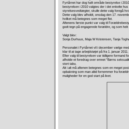
Fyrtårnet har dog haft område bestyrelse i 2010
bestyrelsen i 2010 valgtes der i det enkelte hus 
styrelsesvedtægter, skulle dette valg foregå hvo
Dette valg blev afholdt, onsdag den 17. novembe
hvilket må betegnes som meget flot.
Aftenens første punkt var valg til Forældrebestyre
godt tegn på engagerede forældre, og som helt si
Valgt blev:
Sonja Durhuus, Maja W Kristensen, Tanja Toghø
Personalet i Fyrtårnet vil i december vælge med
klar til at tage arbejdstøjet på fra 1. januar 2011.
Efter valg til bestyrelsen var tidligere formand 
afholde et foredrag over emnet ”Børns seksualite
stort tabu.
Alt i alt må aftenen betegnes som en meget posit
opbakning som man altid fornemmer fra forældre
muligheder for en god start på livet.