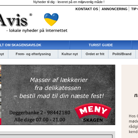
Nyheder til dig - leveret på en miljøvenlig måde !
KONTAKT OS
ANNONCERING
TIP
LT OM SKAGENSAVIS.DK
TURIST GUIDE
nyt
Frem- og efterlysning
Kultur nyt
Ordet er frit
Politi/Brand