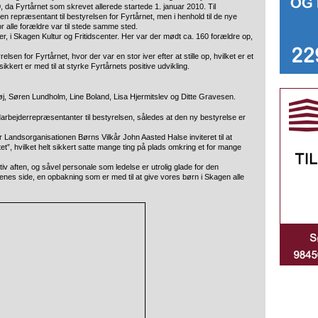
, da Fyrtårnet som skrevet allerede startede 1. januar 2010. Til
en repræsentant til bestyrelsen for Fyrtårnet, men i henhold til de nye
r alle forældre var til stede samme sted.
r, i Skagen Kultur og Fritidscenter. Her var der mødt ca. 160 forældre op,
lsen for Fyrtårnet, hvor der var en stor iver efter at stille op, hvilket er et
kkert er med til at styrke Fyrtårnets positive udvikling.
j, Søren Lundholm, Line Boland, Lisa Hjermitslev og Ditte Gravesen.
arbejderrepræsentanter til bestyrelsen, således at den ny bestyrelse er
for Landsorganisationen Børns Vilkår John Aasted Halse inviteret til at
t”, hvilket helt sikkert satte mange ting på plads omkring et for mange
iv aften, og såvel personale som ledelse er utrolig glade for den
nes side, en opbakning som er med til at give vores børn i Skagen alle