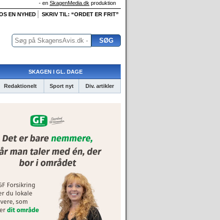
- en
SkagenMedia.dk
produktion
 OS EN NYHED
SKRIV TIL: “ORDET ER FRIT”
SKAGEN I GL. DAGE
Redaktionelt
Sport nyt
Div. artikler