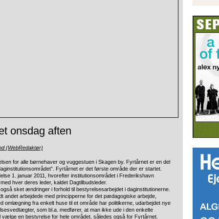
et onsdag aften
und (WebRedaktør)
lsen for alle børnehaver og vuggestuen i Skagen by.
Fyrtårnet er en del
institutionsområdet”. Fyrtårnet er det første område der er startet.
e 1. januar 2011, hvorefter institutionsområdet i Frederikshavn
med hver deres leder, kaldet Dagtilbudsleder.
gså sket ændringer i forhold til bestyrelsesarbejdet i daginstitutionerne.
ndt andet arbejdede med principperne for det pædagogiske arbejde,
d omlægning fra enkelt huse til et område har politikerne, udarbejdet nye
elsesvedtægter, som bl.a. medfører, at man ikke ude i den enkelte
l vælge en bestyrelse for hele området, således også for Fyrtårnet.