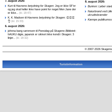
7. august 2026:
8. august 2026:
Kurt til
Havnens betydning for Skagen
: Jeg er ikke SF’er
Bunken: Løber stød
og jeg skal heller ikke have point for noget Men Jane der
Naturbrand ved Lill
er ikke...
(kl. 18:47)
ukrudtsbrænder
K. K. Madsen til
Havnens betydning for Skagen
: 👏👏👏
Kæmpe publikumssu
👌
(kl. 15:33)
6. august 2026:
johnna bang sørensen til
Poesidag på Skagens Bibliotek
:
hAUKU digte, japansk er sikkert ikke kendt i Skagen: 3
linjer...
(kl. 18:32)
© 2007-2026 SkagensA
Turistinformation