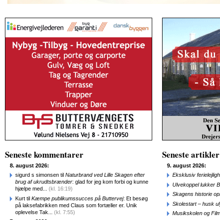
Seneste kommentarer
Seneste artikler
8. august 2026:
9. august 2026:
sigurd s simonsen til
Naturbrand ved Lille Skagen efter
Eksklusiv ferielejl
brug af ukrudtsbrænder
: glad for jeg kom forbi og kunne
Ulvekoppel lukker B
hjælpe med...
(kl. 16:19)
Skagens historie o
Kurt til
Kæmpe publikumssucces på Buttervej
: Et besøg
Skolestart – husk uly
på laksefabrikken med Claus som fortæller er. Unik
oplevelse Tak...
(kl. 7:55)
Musikskolen og Fil