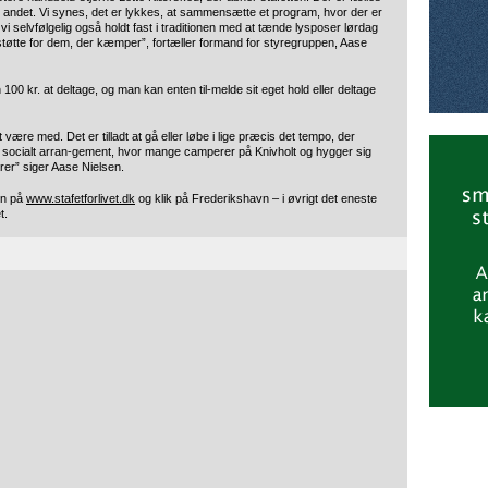
andet. Vi synes, det er lykkes, at sammensætte et program, hvor der er
vi selvfølgelig også holdt fast i traditionen med at tænde lysposer lørdag
 støtte for dem, der kæmper”, fortæller formand for styregruppen, Aase
n 100 kr. at deltage, og man kan enten til-melde sit eget hold eller deltage
ære med. Det er tilladt at gå eller løbe i lige præcis det tempo, der
 et socialt arran-gement, hvor mange camperer på Knivholt og hygger sig
rer” siger Aase Nielsen.
en på
www.stafetforlivet.dk
og klik på Frederikshavn – i øvrigt det eneste
t.