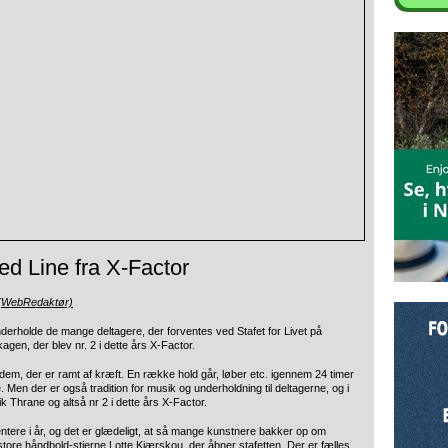
med Line fra X-Factor
 (WebRedaktør)
 underholde de mange deltagere, der forventes ved Stafet for Livet på
kagen, der blev nr. 2 i dette års X-Factor.
 dem, der er ramt af kræft. En række hold går, løber etc. igennem 24 timer
Men der er også tradition for musik og underholdning til deltagerne, og i
k Thrane og altså nr 2 i dette års X-Factor.
entere i år, og det er glædeligt, at så mange kunstnere bakker op om
tore håndbold-stjerne Lotte Kiærskou, der åbner stafetten. Der er fælles