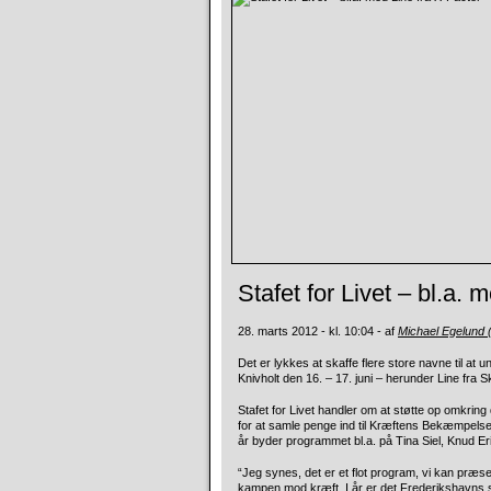
Stafet for Livet – bl.a. 
28. marts 2012 - kl. 10:04 - af
Michael Egelund
Det er lykkes at skaffe flere store navne til at
Knivholt den 16. – 17. juni – herunder Line fra S
Stafet for Livet handler om at støtte op omkring
for at samle penge ind til Kræftens Bekæmpelse. 
år byder programmet bl.a. på Tina Siel, Knud Eri
“Jeg synes, det er et flot program, vi kan præs
kampen mod kræft. I år er det Frederikshavns s