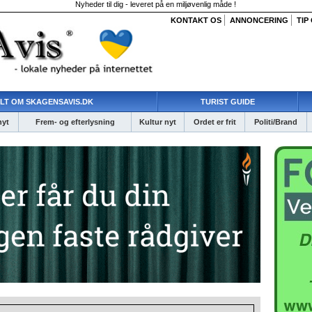
Nyheder til dig - leveret på en miljøvenlig måde !
KONTAKT OS
ANNONCERING
TIP
LT OM SKAGENSAVIS.DK
TURIST GUIDE
nyt
Frem- og efterlysning
Kultur nyt
Ordet er frit
Politi/Brand