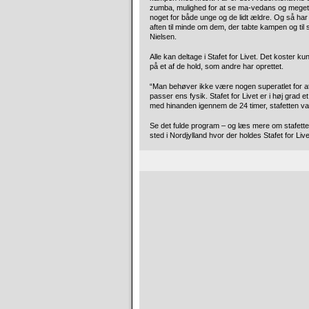
zumba, mulighed for at se ma-vedans og meget 
noget for både unge og de lidt ældre. Og så har 
aften til minde om dem, der tabte kampen og til
Nielsen.
Alle kan deltage i Stafet for Livet. Det koster ku
på et af de hold, som andre har oprettet.
“Man behøver ikke være nogen superatlet for at v
passer ens fysik. Stafet for Livet er i høj grad
med hinanden igennem de 24 timer, stafetten va
Se det fulde program – og læs mere om stafett
sted i Nordjylland hvor der holdes Stafet for Live