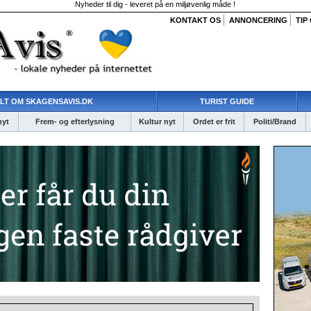
Nyheder til dig - leveret på en miljøvenlig måde !
KONTAKT OS
ANNONCERING
TIP
LT OM SKAGENSAVIS.DK
TURIST GUIDE
nyt
Frem- og efterlysning
Kultur nyt
Ordet er frit
Politi/Brand