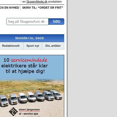
- en
SkagenMedia.dk
produktion
 OS EN NYHED
SKRIV TIL: “ORDET ER FRIT”
SKAGEN I GL. DAGE
Redaktionelt
Sport nyt
Div. artikler