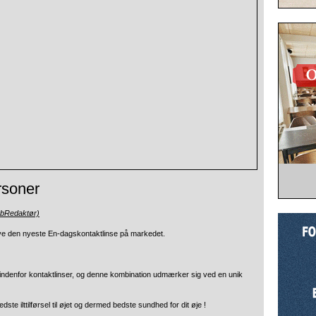
rsoner
ebRedaktør)
øve den nyeste En-dagskontaktlinse på markedet.
indenfor kontaktlinser, og denne kombination udmærker sig ved en unik
e ilttilførsel til øjet og dermed bedste sundhed for dit øje !