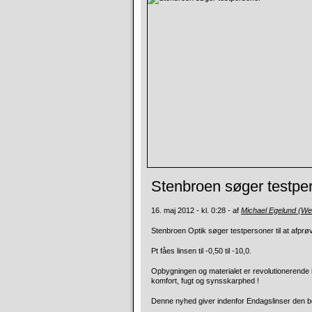
Stenbroen søger testpe
16. maj 2012 - kl. 0:28 - af
Michael Egelund (W
Stenbroen Optik søger testpersoner til at afpr
Pt fåes linsen til -0,50 til -10,0.
Opbygningen og materialet er revolutionerende 
komfort, fugt og synsskarphed !
Denne nyhed giver indenfor Endagslinser den bedst