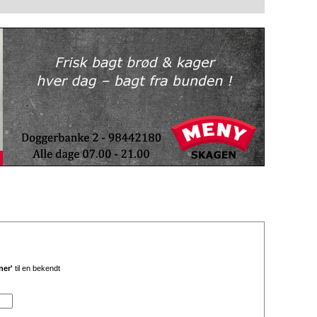
ner'
til en bekendt