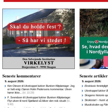
Seneste kommentarer
Seneste artikler
9. august 2026:
9. august 2026:
Kim Olesen til
Ulvekoppel lukker Bunken Klitplantage
: Jeg
Eksklusiv ferielejl
er helt enig i Søren Holm Pedersens kommentar. Ulven
Ulvekoppel lukker B
hører ikke...
(kl. 10:29)
Skagens historie o
F. Svendsen til
Ulvekoppel lukker Bunken Klitplantage
:
Skolestart – husk uly
Flyt ulven til nord Sjælland så bliver den nok skudt
(kl.
9:40)
Musikskolen og Fil