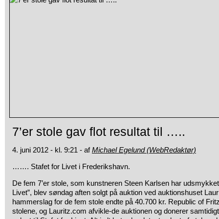
7’er stole gav flot resultat til …..
4. juni 2012 - kl. 9:21 - af
Michael Egelund (WebRedaktør)
……. Stafet for Livet i Frederikshavn.
De fem 7’er stole, som kunstneren Steen Karlsen har udsmykket til
Livet”, blev søndag aften solgt på auktion ved auktionshuset Lau
hammerslag for de fem stole endte på 40.700 kr. Republic of Fri
stolene, og Lauritz.com afvikle-de auktionen og donerer samtidig