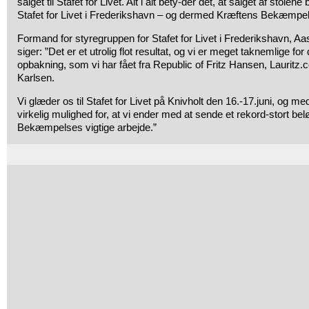
salget til Stafet for Livet. Alt i alt bety-der det, at salget af stolene
Stafet for Livet i Frederikshavn – og dermed Kræftens Bekæmpel
Formand for styregruppen for Stafet for Livet i Frederikshavn, A
siger: ”Det er et utrolig flot resultat, og vi er meget taknemlige for
opbakning, som vi har fået fra Republic of Fritz Hansen, Lauritz
Karlsen.
Vi glæder os til Stafet for Livet på Knivholt den 16.-17.juni, og med
virkelig mulighed for, at vi ender med at sende et rekord-stort bel
Bekæmpelses vigtige arbejde.”