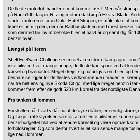
De fleste motorløb handler om at komme først. Men når skuespi
på Radio100 Jasper Ritz og motorredaktør på Ekstra Bladet Ande
starter motorerne foran Color Hotel Skagen, er målet ikke at kom
løbet er nemlig den, der når Rådhuspladsen med mest benzin tilb
som dermed får lov at beholde bilen et halvt år og samtidig får 10
benzin oveni.
Længst på literen
Shell FuelSave Challenge er en del af en større kampagne, som Sh
vise bilister, hvor mange penge, de fleste kan spare ved at kend
kørsel og brændstof. Meget drejer sig naturligvis om bilen og be
besparelse ligger for de flestes vedkommende i måden, vi kører p
når tre helt ens og nye Skoda Citigo, med lige meget benzin i tan
kommer frem efter de godt 520 km kørsel fra det nordligste Danm
Fra tanken til lommen
Forskellen på, hvad vi får ud af de dyre dråber, er nemlig større, 
Og ifølge Trafikstyrelsen så stor, at de fleste bilister vil kunne sp
benzinbudgettet blot ved at ændre kørestil og være opmærksom 
forholdsregler. Og som derfor hvert år let kan sende mange tusin
lige ned i lommen.