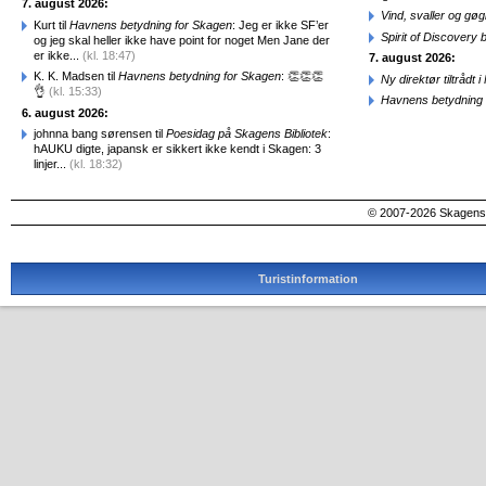
7. august 2026:
Vind, svaller og gø
Kurt til
Havnens betydning for Skagen
: Jeg er ikke SF’er
Spirit of Discovery
og jeg skal heller ikke have point for noget Men Jane der
er ikke...
(kl. 18:47)
7. august 2026:
K. K. Madsen til
Havnens betydning for Skagen
: 👏👏👏
Ny direktør tiltråd
👌
(kl. 15:33)
Havnens betydning 
6. august 2026:
johnna bang sørensen til
Poesidag på Skagens Bibliotek
:
hAUKU digte, japansk er sikkert ikke kendt i Skagen: 3
linjer...
(kl. 18:32)
© 2007-2026 SkagensA
Turistinformation