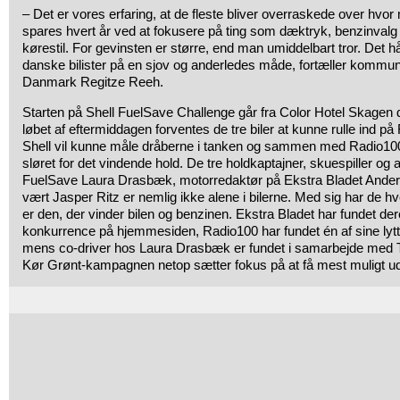
– Det er vores erfaring, at de fleste bliver overraskede over hvo
spares hvert år ved at fokusere på ting som dæktryk, benzinvalg
kørestil. For gevinsten er større, end man umiddelbart tror. Det h
danske bilister på en sjov og anderledes måde, fortæller kommuni
Danmark Regitze Reeh.
Starten på Shell FuelSave Challenge går fra Color Hotel Skagen de
løbet af eftermiddagen forventes de tre biler at kunne rulle ind 
Shell vil kunne måle dråberne i tanken og sammen med Radio100 
sløret for det vindende hold. De tre holdkaptajner, skuespiller og
FuelSave Laura Drasbæk, motorredaktør på Ekstra Bladet Ande
vært Jasper Ritz er nemlig ikke alene i bilerne. Med sig har de h
er den, der vinder bilen og benzinen. Ekstra Bladet har fundet der
konkurrence på hjemmesiden, Radio100 har fundet én af sine lytt
mens co-driver hos Laura Drasbæk er fundet i samarbejde med T
Kør Grønt-kampagnen netop sætter fokus på at få mest muligt ud