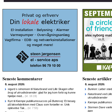
Seneste kommentarer
Seneste artikler
8. august 2026:
8. august 2026:
sigurd s simonsen til
Naturbrand ved Lille Skagen efter
Bunken: Løber stød
brug af ukrudtsbrænder
: glad for jeg kom forbi og kunne
Naturbrand ved Lill
hjælpe med...
(kl. 16:19)
ukrudtsbrænder
Kurt til
Kæmpe publikumssucces på Buttervej
: Et besøg
Kæmpe publikumssu
på laksefabrikken med Claus som fortæller er. Unik
Stormen Dave vælte
oplevelse Tak...
(kl. 7:55)
igen