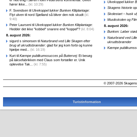
er helt enig i Søren Holm Pedersens kommentar. Ulven
Ulvekoppel lukker B
hører ikke...
(kl. 10:29)
Skagens historie o
F. Svendsen til
Ulvekoppel lukker Bunken Klitplantage
:
Skolestart – husk uly
Flyt ulven til nord Sjælland så bliver den nok skudt
(kl.
9:40)
Musikskolen og Fil
Peter Laurseni til
Ulvekoppel lukker Bunken Klitplantage
:
8. august 2026:
Hedder det ikke "kobbel" snarere end "koppel"?
(kl. 8:04)
Bunken: Løber stød
8. august 2026:
Naturbrand ved Lill
sigurd s simonsen til
Naturbrand ved Lille Skagen efter
ukrudtsbrænder
brug af ukrudtsbrænder
: glad for jeg kom forbi og kunne
Kæmpe publikumssu
hjælpe med...
(kl. 16:19)
Kurt til
Kæmpe publikumssucces på Buttervej
: Et besøg
på laksefabrikken med Claus som fortæller er. Unik
oplevelse Tak...
(kl. 7:55)
© 2007-2026 SkagensA
Turistinformation