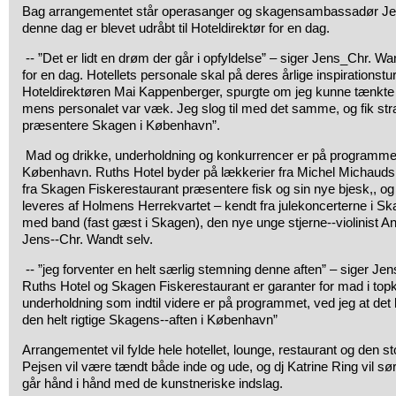
Bag arrangementet står operasanger og skagensambassadør Jen
denne dag er blevet udråbt til Hoteldirektør for en dag.
-­‐ ”Det er lidt en drøm der går i opfyldelse” – siger Jens_Chr. Wan
for en dag. Hotellets personale skal på deres årlige inspirationst
Hoteldirektøren Mai Kappenberger, spurgte om jeg kunne tænkte m
mens personalet var væk. Jeg slog til med det samme, og fik strak
præsentere Skagen i København”.
Mad og drikke, underholdning og konkurrencer er på programmet
København. Ruths Hotel byder på lækkerier fra Michel Michauds
fra Skagen Fiskerestaurant præsentere fisk og sin nye bjesk,, o
leveres af Holmens Herrekvartet – kendt fra julekoncerterne i Sk
med band (fast gæst i Skagen), den nye unge stjerne-­‐violinist 
Jens-­‐Chr. Wandt selv.
-­‐ ”jeg forventer en helt særlig stemning denne aften” – siger Jen
Ruths Hotel og Skagen Fiskerestaurant er garanter for mad i to
underholdning som indtil videre er på programmet, ved jeg at det 
den helt rigtige Skagens-­‐aften i København”
Arrangementet vil fylde hele hotellet, lounge, restaurant og den 
Pejsen vil være tændt både inde og ude, og dj Katrine Ring vil sør
går hånd i hånd med de kunstneriske indslag.