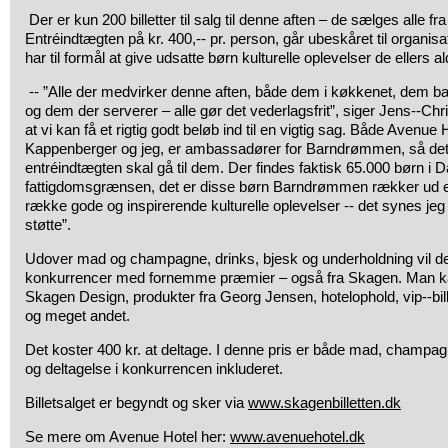
Der er kun 200 billetter til salg til denne aften – de sælges alle fr
Entréindtægten på kr. 400,-­‐ pr. person, går ubeskåret til organ
har til formål at give udsatte børn kulturelle oplevelser de ellers aldr
-­‐ ”Alle der medvirker denne aften, både dem i køkkenet, dem b
og dem der serverer – alle gør det vederlagsfrit”, siger Jens-­‐Chr
at vi kan få et rigtig godt beløb ind til en vigtig sag. Både Avenue
Kappenberger og jeg, er ambassadører for Barndrømmen, så det 
entréindtægten skal gå til dem. Der findes faktisk 65.000 børn i
fattigdomsgrænsen, det er disse børn Barndrømmen rækker ud eft
række gode og inspirerende kulturelle oplevelser -­‐ det synes jeg
støtte”.
Udover mad og champagne, drinks, bjesk og underholdning vil der
konkurrencer med fornemme præmier – også fra Skagen. Man kan 
Skagen Design, produkter fra Georg Jensen, hotelophold, vip-­‐billet
og meget andet.
Det koster 400 kr. at deltage. I denne pris er både mad, champag
og deltagelse i konkurrencen inkluderet.
Billetsalget er begyndt og sker via
www.skagenbilletten.dk
Se mere om Avenue Hotel her:
www.avenuehotel.dk