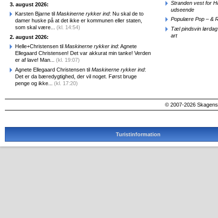
Stranden vest for Hø
3. august 2026:
udseende
Karsten Bjarne til
Maskinerne rykker ind
: Nu skal de to
Populære Pop – & 
damer huske på at det ikke er kommunen eller staten,
som skal være...
(kl. 14:54)
Tæl pindsvin lørdag
art
2. august 2026:
Helle+Christensen til
Maskinerne rykker ind
: Agnete
Ellegaard Christensen! Det var akkurat min tanke! Verden
er af lave! Man...
(kl. 19:07)
Agnete Ellegaard Christensen til
Maskinerne rykker ind
:
Det er da bæredygtighed, der vil noget. Først bruge
penge og ikke...
(kl. 17:20)
© 2007-2026 SkagensA
Turistinformation