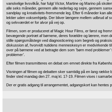
vanskelige livsvilkår, har fulgt Victor, Martine og Marino på sko
alle seks måneder, gennem alle nederlag og sejre, gennem sanse
sandplay og kreativitets-fremmende leg. Efter 6 måneder kan all
lektier uden voksenhjælp. Der bliver længere mellem udbrud af so
og selvværdet er for alvor på vej op.
Filmen, som er produceret af Magic Hour Films, er først og frem
bevægende portræt af børnene, deres forældre og lærere, men d
stille spørgsmålstegn ved diagnosticering som begreb og praksis
diskussion af, hvorvidt nutidens menneskesyn er medvirkende til
over på børnene ved at betragte dem som ’børn med problemer’ fr
problemer’.
Efter filmen transmitteres en debat om emnet direkte fra Københ
Visningen af filmen og debatten sker samtidig på en lang række bi
finder sted mandag den 27. maj kl. 17-19. Filmen vises i sama
Der er gratis adgang til arrangementet, adgangskort kan hentes 