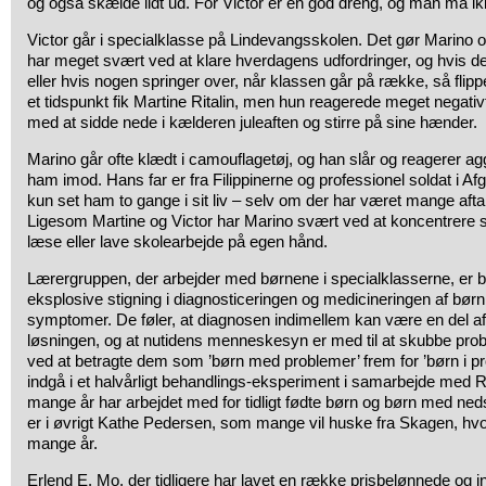
og også skælde lidt ud. For Victor er en god dreng, og man må ik
Victor går i specialklasse på Lindevangsskolen. Det gør Marino 
har meget svært ved at klare hverdagens udfordringer, og hvis de
eller hvis nogen springer over, når klassen går på række, så flip
et tidspunkt fik Martine Ritalin, men hun reagerede meget negati
med at sidde nede i kælderen juleaften og stirre på sine hænder.
Marino går ofte klædt i camouflagetøj, og han slår og reagerer ag
ham imod. Hans far er fra Filippinerne og professionel soldat i Af
kun set ham to gange i sit liv – selv om der har været mange aftal
Ligesom Martine og Victor har Marino svært ved at koncentrere 
læse eller lave skolearbejde på egen hånd.
Lærergruppen, der arbejder med børnene i specialklasserne, er
eksplosive stigning i diagnosticeringen og medicineringen af b
symptomer. De føler, at diagnosen indimellem kan være en del a
løsningen, og at nutidens menneskesyn er med til at skubbe prob
ved at betragte dem som ’børn med problemer’ frem for ’børn i pr
indgå i et halvårligt behandlings-eksperiment i samarbejde med 
mange år har arbejdet med for tidligt fødte børn og børn med neds
er i øvrigt Kathe Pedersen, som mange vil huske fra Skagen, hvor
mange år.
Erlend E. Mo, der tidligere har lavet en række prisbelønnede og 