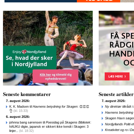
Seneste kommentarer
Seneste artikler
7. august 2026:
7. august 2026:
K. K. Madsen til
Havnens betydning for Skagen
: 👏👏👏
Ny direktør tiltråd
👌
(kl. 15:33)
Havnens betydning 
6. august 2026:
Skagen Havn søger
johnna bang sørensen til
Poesidag på Skagens Bibliotek
:
Nordjyllands Politi 
hAUKU digte, japansk er sikkert ikke kendt i Skagen: 3
Kreativitet og ro i
linjer...
(kl. 18:32)