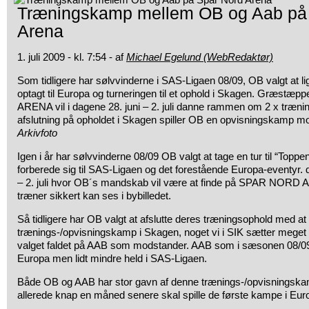
Træningskamp mellem OB og Aab på
Arena
1. juli 2009 - kl. 7:54 - af
Michael Egelund (WebRedaktør)
Som tidligere har sølvvinderne i SAS-Ligaen 08/09, OB valgt at li
optagt til Europa og turneringen til et ophold i Skagen. Græst
ARENA vil
i dagene 28. juni – 2. juli danne rammen om 2 x træn
afslutning på opholdet i Skagen spiller OB en opvisningskamp 
Arkivfoto
Igen i år har sølvvinderne 08/09 OB valgt at tage en tur til “Toppe
forberede sig til SAS-Ligaen og det forestående Europa-eventyr. d
– 2. juli hvor OB´s mandskab vil være at finde på SPAR NORD A
træner sikkert kan ses i bybilledet.
Så tidligere har OB valgt at afslutte deres træningsophold med at 
trænings-/opvisningskamp i Skagen, noget vi i SIK sætter meget st
valget faldet på AAB som modstander. AAB som i sæsonen 08/09
Europa men lidt mindre held i SAS-Ligaen.
Både OB og AAB har stor gavn af denne trænings-/opvisningska
allerede knap en måned senere skal spille de første kampe i Eu