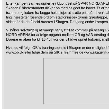
Efter kampen samles spillerne i klubhuset på SPAR NORD AR
Skagen Fiskerestaurant disker op med alt godt fra havet. Et arra
trænere og ledere fra begge hold plejer at sætte pris på. I hvert fa
ting, næstefter rosende ord om stadioninspektørens græstæppe, s
sidste år da de 2 hold mødtes i Skagen. Dengang endte kampen 
Vi håber selvfølgelig at mange har lyst til at kommer på besøg 
NORD ARENA for at følge opgøret mellem OB og AAB torsdag d. 2.
Dørene er åben fra kl. 16.45 hvor der vil blive spillet forkamp m
Hvis du vil følge OB´s træningsophold i Skagen er der mulighed fo
www.ob.dk eller følge dem på SIK´s hjemmeside
www.skagenik.