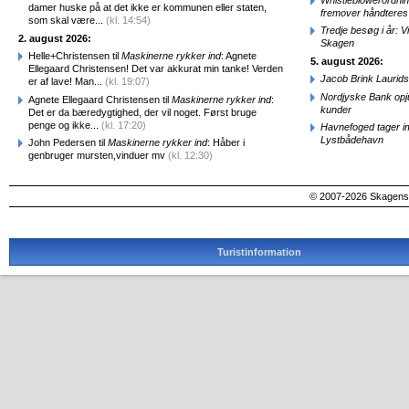
damer huske på at det ikke er kommunen eller staten,
fremover håndteres
som skal være...
(kl. 14:54)
Tredje besøg i år: V
2. august 2026:
Skagen
Helle+Christensen til
Maskinerne rykker ind
: Agnete
5. august 2026:
Ellegaard Christensen! Det var akkurat min tanke! Verden
Jacob Brink Laurids
er af lave! Man...
(kl. 19:07)
Nordjyske Bank opjus
Agnete Ellegaard Christensen til
Maskinerne rykker ind
:
kunder
Det er da bæredygtighed, der vil noget. Først bruge
penge og ikke...
(kl. 17:20)
Havnefoged tager i
Lystbådehavn
John Pedersen til
Maskinerne rykker ind
: Håber i
genbruger mursten,vinduer mv
(kl. 12:30)
© 2007-2026 SkagensA
Turistinformation