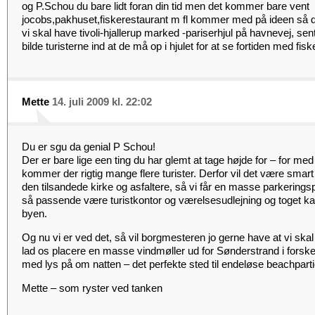
og P.Schou du bare lidt foran din tid men det kommer bare vent
jocobs,pakhuset,fiskerestaurant m fl kommer med på ideen så d
vi skal have tivoli-hjallerup marked -pariserhjul på havnevej, sen
bilde turisterne ind at de må op i hjulet for at se fortiden med fisk
Mette
14. juli 2009 kl. 22:02
Du er sgu da genial P Schou!
Der er bare lige een ting du har glemt at tage højde for – for med 
kommer der rigtig mange flere turister. Derfor vil det være smar
den tilsandede kirke og asfaltere, så vi får en masse parkeringsp
så passende være turistkontor og værelsesudlejning og toget kan
byen.
Og nu vi er ved det, så vil borgmesteren jo gerne have at vi skal
lad os placere en masse vindmøller ud for Sønderstrand i forske
med lys på om natten – det perfekte sted til endeløse beachpart
Mette – som ryster ved tanken