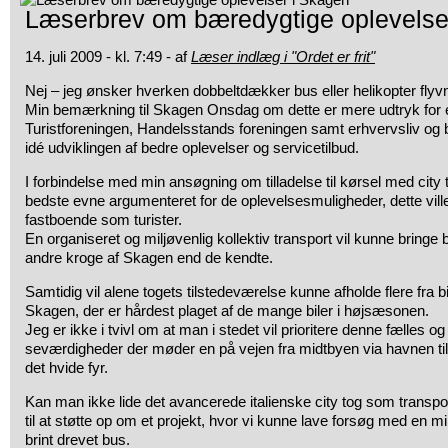
Læserbrev om bæredygtige oplevelse
14. juli 2009 - kl. 7:49 - af
Læser indlæg i "Ordet er frit"
Nej – jeg ønsker hverken dobbeltdækker bus eller helikopter flyvn
Min bemærkning til Skagen Onsdag om dette er mere udtryk for et
Turistforeningen,
Handelsstands foreningen samt erhvervsliv og b
idé udviklingen af bedre oplevelser og servicetilbud.
I forbindelse med min ansøgning om tilladelse til kørsel med city 
bedste evne argumenteret for de oplevelsesmuligheder, dette vill
fastboende som turister.
En organiseret og miljøvenlig kollektiv transport vil kunne bringe 
andre kroge af Skagen end de kendte.
Samtidig vil alene togets tilstedeværelse kunne afholde flere fra bi
Skagen, der er hårdest plaget af de mange biler i højsæsonen.
Jeg er ikke i tvivl om at man i stedet vil prioritere denne fælles o
seværdigheder der møder en på vejen fra midtbyen via havnen til
det hvide fyr.
Kan man ikke lide det avancerede italienske city tog som transpor
til at støtte op om et projekt, hvor vi kunne lave forsøg med en mind
brint drevet bus.