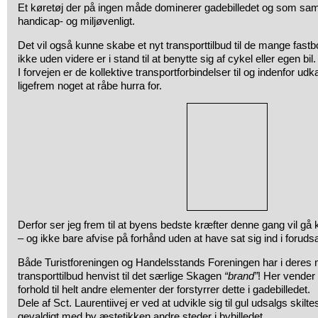
Et køretøj der på ingen måde dominerer gadebilledet og som sam
handicap- og miljøvenligt.
Det vil også kunne skabe et nyt transporttilbud til de mange fa
ikke uden videre er i stand til at benytte sig af cykel eller egen bil.
I forvejen er de kollektive transportforbindelser til og indenfor u
ligefrem noget at råbe hurra for.
Derfor ser jeg frem til at byens bedste kræfter denne gang vil gå k
– og ikke bare afvise på forhånd uden at have sat sig ind i forud
Både Turistforeningen og Handelsstands Foreningen har i deres 
transporttilbud henvist til det særlige Skagen
“brand”
! Her vender m
forhold til helt andre elementer der forstyrrer dette i gadebilledet.
Dele af Sct. Laurentiivej er ved at udvikle sig til gul udsalgs skilt
gevaldigt med by æstetikken andre steder i bybilledet.