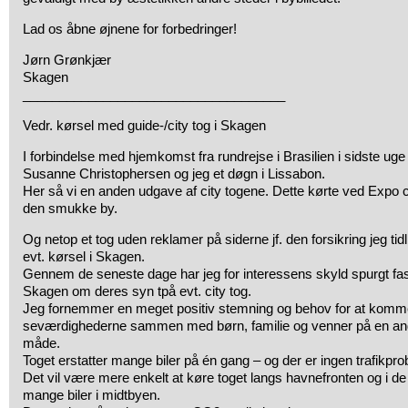
Lad os åbne øjnene for forbedringer!
Jørn Grønkjær
Skagen
____________________________________
Vedr. kørsel med guide-/city tog i Skagen
I forbindelse med hjemkomst fra rundrejse i Brasilien i sidste uge
Susanne Christophersen og jeg et døgn i Lissabon.
Her så vi en anden udgave af city togene. Dette kørte ved Expo c
den smukke by.
Og netop et tog uden reklamer på siderne jf. den forsikring jeg ti
evt. kørsel i Skagen.
Gennem de seneste dage har jeg for interessens skyld spurgt fast
Skagen om deres syn tpå evt. city tog.
Jeg fornemmer en meget positiv stemning og behov for at komm
seværdighederne sammen med børn, familie og venner på en and
måde.
Toget erstatter mange biler på én gang – og der er ingen trafikpro
Det vil være mere enkelt at køre toget langs havnefronten og i de 
mange biler i midtbyen.