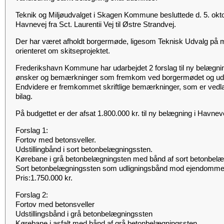
Teknik og Miljøudvalget i Skagen Kommune besluttede d. 5. okto
Havnevej fra Sct. Laurentii Vej til Østre Strandvej.
Der har været afholdt borgermøde, ligesom Teknisk Udvalg på m
orienteret om skitseprojektet.
Frederikshavn Kommune har udarbejdet 2 forslag til ny belægnin
ønsker og bemærkninger som fremkom ved borgermødet og udv
Endvidere er fremkommet skriftlige bemærkninger, som er vedl
bilag.
På budgettet er der afsat 1.800.000 kr. til ny belægning i Havnev
Forslag 1:
Fortov med betonsveller.
Udstillingbånd i sort betonbelægningssten.
Kørebane i grå betonbelægningsten med bånd af sort betonbelæ
Sort betonbelægningssten som udligningsbånd mod ejendomme
Pris:1.750.000 kr.
Forslag 2:
Fortov med betonsveller
Udstillingsbånd i grå betonbelægningssten
Kørebane i asfalt med bånd af grå betonbelægningssten