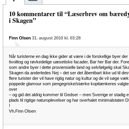
10 kommentarer til “Læserbrev om bæredyg
i Skagen”
Finn Olsen
31. august 2010 kl. 03:28
Når turisterne en dag ikke gider at være i de forskellige byer de
tivolitog og røvkedelige uæsetiske facader, Bar her Bar der. For
som andre byer i dette proviensielle land og selvfølgelig skal S
Skagen da anderledes Nej – det ser det åbentbart ikke ud til de
flere turister der vil have rigtig natur og kultur og de vil søge væk
poppede glamour som pengegriske/stærke kopitænkeres valgte
over
– og gid det aldrig kommer til Gedser – men Sverrige er stadig et
plads til rigtige naturoplevelser og har overhalet minimalstaten
!
Vh.Finn Olsen