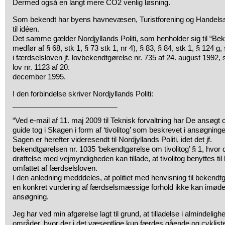
Dermed også en langt mere CO2 venlig løsning.
Som bekendt har byens havnevæsen, Turistforening og Handelss
til idéen.
Det samme gælder Nordjyllands Politi, som henholder sig til “Beke
medfør af § 68, stk 1, § 73 stk 1, nr 4), § 83, § 84, stk 1, § 124 g, 
i færdselsloven jf. lovbekendtgørelse nr. 735 af 24. august 1992
lov nr. 1123 af 20.
december 1995.
I den forbindelse skriver Nordjyllands Politi:
__________________________
“Ved e-mail af 11. maj 2009 til Teknisk forvaltning har De ansøgt o
guide tog i Skagen i form af ‘tivolitog’ som beskrevet i ansøgning
Sagen er herefter videresendt til Nordjyllands Politi, idet det jf.
bekendtgørelsen nr. 1035 ‘bekendtgørelse om tivolitog’ § 1, hvor det
drøftelse med vejmyndigheden kan tillade, at tivolitog benyttes til 
omfattet af færdselsloven.
I den anledning medddeles, at politiet med henvisning til bekendtg
en konkret vurdering af færdselsmæssige forhold ikke kan im
ansøgning.
Jeg har ved min afgørelse lagt til grund, at tilladelse i almindeligh
områder, hvor der i det væsentlige kun færdes gående og cyklister