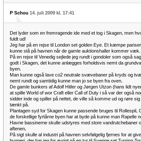
P Schou
14. juli 2009 kl. 17:41
Det lyder som en fremragende ide med et tog i Skagen, men hvor
fuldt ud!
Jeg har på en rejse til London set golden Eye. Et kæmpe paris
kunne stå på havnen når de gamle auktionshaller kommer væk.
På en rejse til Venedig sejlede jeg rundt i gondoler som også sa
godt i Skagen, det kunne anlægges forholdsvis nemt da grundvande
byen.
Man kunne også lave co2 neutrale svævebaner på kryds og tv
nemt rundt og samtidig kunne man jo se byen fra oven.
De gamle bunkers af Adolf Hitler og Jørgen Utzon (hans lidt nye
at spille World of wor Craft eller Call of Duty i så var der også n
sidder inde og spiller på nettet, de ville så komme ud og røre s
tænkt på.
Plantagen syd for Skagen kunne passende bruges til Rollespil, 
de forskellige fyrtårne byen har at byde på kunne man Rapelle ne
Havne bassinerne skulle udstyres med store vandrutchebaner o
aftenen,
På sigt skulle al industri på havnen selvfølgelig fjernes for at giv
byggeri, der har jeg for øvrigt på en tur til Sverige set Turning 