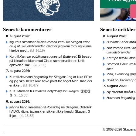
Seneste kommentarer
Seneste artikler
8. august 2026:
8. august 2026:
sigurd s simonsen til
Naturbrand ved Lille Skagen efter
Bunken: Løber stød
brug af ukrudtsbrænder
: glad for jeg kom forbi og kunne
Naturbrand ved Lill
hjælpe med...
(kl. 16:19)
ukrudtsbrænder
Kurt til
Kæmpe publikumssucces på Buttervej
: Et besøg
Kæmpe publikumssu
på laksefabrikken med Claus som fortæller er. Unik
Stormen Dave vælte
oplevelse Tak...
(kl. 7:55)
igen
7. august 2026:
Vind, svaller og gø
Kurt til
Havnens betydning for Skagen
: Jeg er ikke SF’er
Spirit of Discovery
og jeg skal heller ikke have point for noget Men Jane der
er ikke...
(kl. 18:47)
7. august 2026:
K. K. Madsen til
Havnens betydning for Skagen
: 👏👏👏
Ny direktør tiltråd
👌
(kl. 15:33)
Havnens betydning 
6. august 2026:
johnna bang sørensen til
Poesidag på Skagens Bibliotek
:
hAUKU digte, japansk er sikkert ikke kendt i Skagen: 3
linjer...
(kl. 18:32)
© 2007-2026 SkagensA