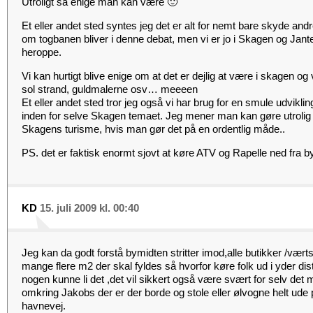
Utroligt så enige man kan være 🙂
Et eller andet sted syntes jeg det er alt for nemt bare skyde an
om togbanen bliver i denne debat, men vi er jo i Skagen og Jante
heroppe.
Vi kan hurtigt blive enige om at det er dejlig at være i skagen og
sol strand, guldmalerne osv… meeeen
Et eller andet sted tror jeg også vi har brug for en smule udvik
inden for selve Skagen temaet. Jeg mener man kan gøre utrolig 
Skagens turisme, hvis man gør det på en ordentlig måde..
PS. det er faktisk enormt sjovt at køre ATV og Rapelle ned fra b
KD
15. juli 2009 kl. 00:40
Jeg kan da godt forstå bymidten stritter imod,alle butikker /vært
mange flere m2 der skal fyldes så hvorfor køre folk ud i yder di
nogen kunne li det ,det vil sikkert også være svært for selv de
omkring Jakobs der er der borde og stole eller ølvogne helt ude p
havnevej.