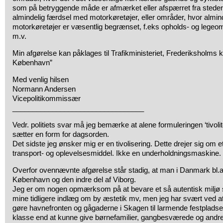
som på betryggende måde er afmærket eller afspærret fra steder,
almindelig færdsel med motorkøretøjer, eller områder, hvor almi
motorkøretøjer er væsentlig begrænset, f.eks opholds- og legeo
m.v.
Min afgørelse kan påklages til Trafikministeriet, Frederiksholms 
København”
Med venlig hilsen
Normann Andersen
Vicepolitikommissær
_________________________________
Vedr. politiets svar må jeg bemærke at alene formuleringen ‘tivolit
sætter en form for dagsorden.
Det sidste jeg ønsker mig er en tivolisering. Dette drejer sig om e
transport- og oplevelsesmiddel. Ikke en underholdningsmaskine.
Overfor ovennævnte afgørelse står stadig, at man i Danmark bl.a. 
København og den indre del af Viborg.
Jeg er om nogen opmærksom på at bevare et så autentisk miljø s
mine tidligere indlæg om by æstetik mv, men jeg har svært ved at for
gøre havnefronten og gågaderne i Skagen til larmende festpladser
klasse end at kunne give børnefamilier, gangbesværede og andre