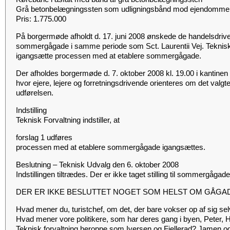
Grå betonbelægningssten som udligningsbånd mod ejendomme
Pris: 1.775.000
På borgermøde afholdt d. 17. juni 2008 ønskede de handelsdrive
sommergågade i samme periode som Sct. Laurentii Vej. Teknisk
igangsætte processen med at etablere sommergågade.
Der afholdes borgermøde d. 7. oktober 2008 kl. 19.00 i kantin
hvor ejere, lejere og forretningsdrivende orienteres om det valgte
udførelsen.
Indstilling
Teknisk Forvaltning indstiller, at
forslag 1 udføres
processen med at etablere sommergågade igangsættes.
Beslutning – Teknisk Udvalg den 6. oktober 2008
Indstillingen tiltrædes. Der er ikke taget stilling til sommergågade
DER ER IKKE BESLUTTET NOGET SOM HELST OM GÅGA
Hvad mener du, turistchef, om det, der bare vokser op af sig sel
Hvad mener vore politikere, som har deres gang i byen, Peter,
Teknisk forvaltning heroppe som Iversen og Fjellerad? Jamen og